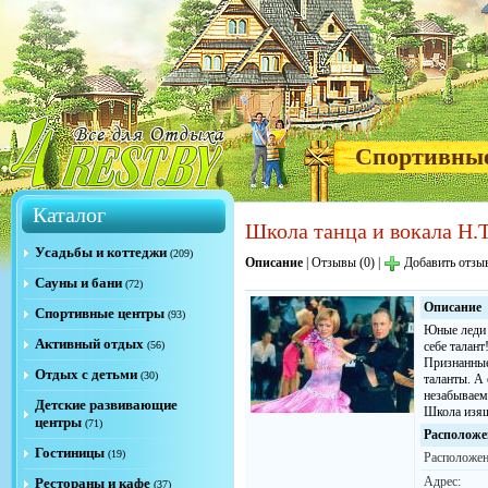
Спортивны
Каталог
Школа танца и вокала Н.
Усадьбы и коттеджи
(209)
Описание
|
Отзывы (0)
|
Добавить отзы
Сауны и бани
(72)
Описание
Спортивные центры
(93)
Юные леди 
Активный отдых
(56)
себе талан
Признанные
Отдых с детьми
(30)
таланты. А
незабываем
Детские развивающие
Школа изящ
центры
(71)
Расположе
Гостиницы
(19)
Расположен
Адрес:
Рестораны и кафе
(37)