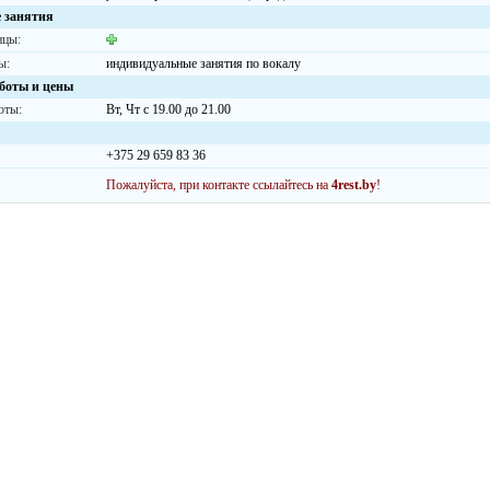
 занятия
нцы:
ы:
индивидуальные занятия по вокалу
боты и цены
оты:
Вт, Чт с 19.00 до 21.00
+375 29 659 83 36
Пожалуйста, при контакте ссылайтесь на
4rest.by
!