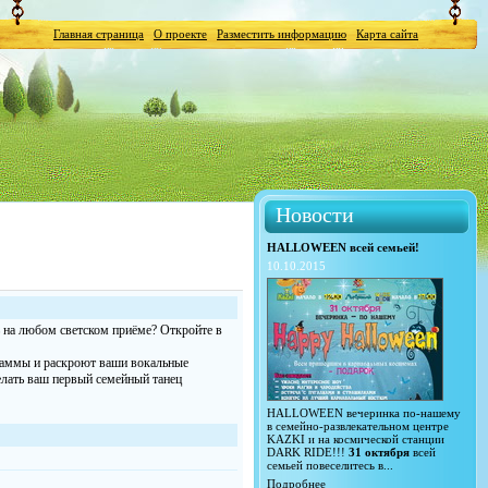
Главная страница
О проекте
Разместить информацию
Карта сайта
Новости
HALLOWEEN всей семьей!
10.10.2015
 на любом светском приёме? Откройте в
граммы и раскроют ваши вокальные
елать ваш первый семейный танец
HALLOWEEN вечеринка по-нашему
в семейно-развлекательном центре
KAZKI и на космической станции
DARK RIDE!!!
31 октября
всей
семьей повеселитесь в...
Подробнее