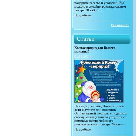
подарков, веселья и угощений Вы
можете в семейно-развлекательном
центре
"KaZki"
...
Подробнее
Все новости
Статьи
Космосюрприз для Вашего
малыша!
01.12.2014
Не секрет, что под Новый год все
дети ждут чудес и подарков.
Оригинальный сюрприз с подарком
своему малышу можно устроить с
помощью всеми любимого
развлекательного центра "Космо"...
Подробнее