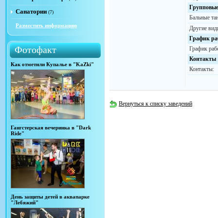
Групповые
Санатории
(7)
Бальные та
Разместить информацию
Другие вид
График ра
Фотофакт
График раб
Контакты
Как отметили Купалье в "KaZki"
Контакты:
Вернуться к списку заведений
Гангстерская вечеринка в "Dark
Ride"
День защиты детей в аквапарке
"Лебяжий"