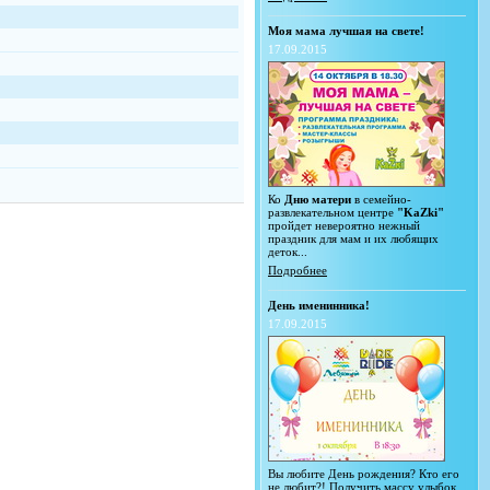
Моя мама лучшая на свете!
17.09.2015
Ко
Дню матери
в семейно-
развлекательном центре
"KaZki"
пройдет невероятно нежный
праздник для мам и их любящих
деток...
Подробнее
День именинника!
17.09.2015
Вы любите День рождения? Кто его
не любит?! Получить массу улыбок,