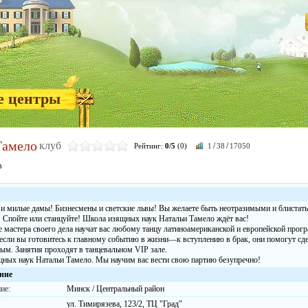
е центры
Тамело
клуб
/
/
Рейтинг:
0/5
(0)
1
38
17050
в
и милые дамы! Бизнесмены и светские львы! Вы желаете быть неотразимыми и блистать
т! Спойте или станцуйте! Школа изящных наук Натальи Тамело ждёт вас!
 мастера своего дела научат вас любому танцу латиноамериканской и европейской про
 если вы готовитесь к главному событию в жизни—к вступлению в брак, они помогут сд
ым. Занятия проходят в танцевальном VIP зале.
ных наук Натальи Тамело. Мы научим вас вести свою партию безупречно!
ние
ие:
Минск / Центральный район
ул. Тимирязева, 123/2, ТЦ "Град"