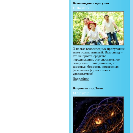
Велосипедные прогулки
15.04.2013
О пользе велосипедных прогулок не
знает только ленивый. Велосипед –
это не просто средство
передвижения, это спасительное
лекарство от гиподинамии, это
здоровье, бодрость, прекрасная
физическая форма и масса
удовольствия!
Подробнее
Встречаем год Змеи
14.12.2012