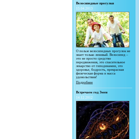
Велосипедные прогулки
15.04.2013
О пользе велосипедных прогулок не
знает только ленивый. Велосипед –
это не просто средство
передвижения, это спасительное
лекарство от гиподинамии, это
здоровье, бодрость, прекрасная
физическая форма и масса
удовольствия!
Подробнее
Встречаем год Змеи
14.12.2012