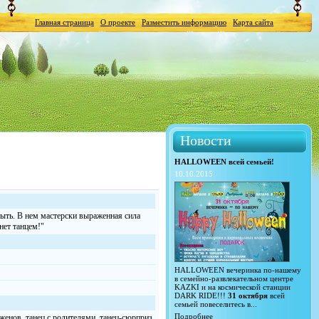
Главная страница
О проекте
Разместить информацию
Карта сайта
Новости
HALLOWEEN всей семьей!
10.10.2015
быть. В нем мастерски выраженная сила
нет танцем!"
HALLOWEEN вечеринка по-нашему
в семейно-развлекательном центре
KAZKI и на космической станции
DARK RIDE!!!
31 октября
всей
семьей повеселитесь в...
Подробнее
оженов, танец с родителями, танец-сюрприз