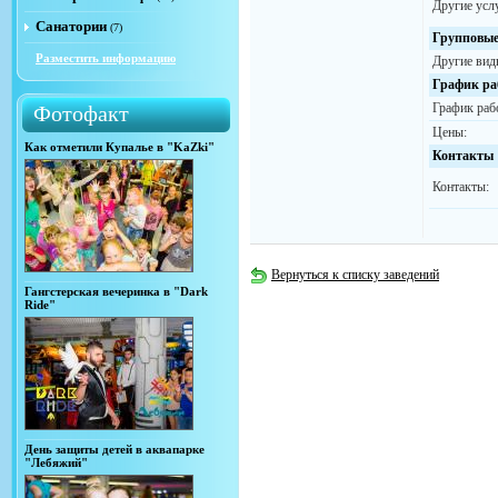
Другие усл
Санатории
(7)
Групповые
Разместить информацию
Другие вид
График ра
График раб
Фотофакт
Цены:
Как отметили Купалье в "KaZki"
Контакты
Контакты:
Вернуться к списку заведений
Гангстерская вечеринка в "Dark
Ride"
День защиты детей в аквапарке
"Лебяжий"