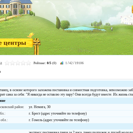
е центры
а
/
/
Рейтинг:
0/5
(0)
1
42
19106
в
танец, в основе которого заложена постановка и совместная подготовка, невозможно за
ит сама за себя: "Я никогда не оставлю эту пару! Они всегда будут вместе. Их жизнь ста
ние
сковский район:
ул. Немига, 30
бл.:
г. Брест (адрес уточняйте по телефону)
обл.:
г. Гомель (адрес уточняйте по телефону)
экспресс постановка танца за 2 часа, танец подружек и друзей молод