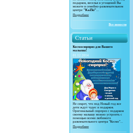
подарков, веселья и угощений Вы
можете в семейно-развлекательном
центре
"KaZki"
...
Подробнее
Все новости
Статьи
Космосюрприз для Вашего
малыша!
01.12.2014
Не секрет, что под Новый год все
дети ждут чудес и подарков.
Оригинальный сюрприз с подарком
своему малышу можно устроить с
помощью всеми любимого
развлекательного центра "Космо"...
Подробнее