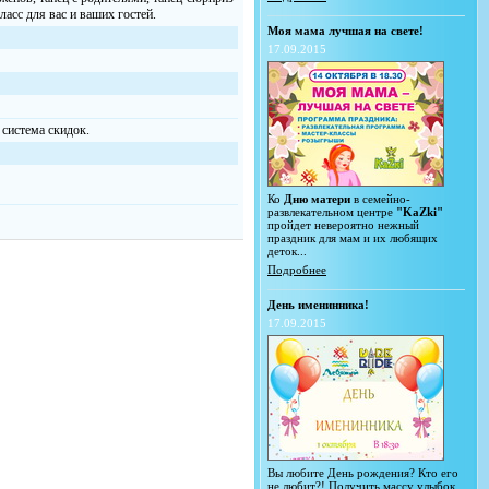
асс для вас и ваших гостей.
Моя мама лучшая на свете!
17.09.2015
система скидок.
Ко
Дню матери
в семейно-
развлекательном центре
"KaZki"
пройдет невероятно нежный
праздник для мам и их любящих
деток...
Подробнее
День именинника!
17.09.2015
Вы любите День рождения? Кто его
не любит?! Получить массу улыбок,