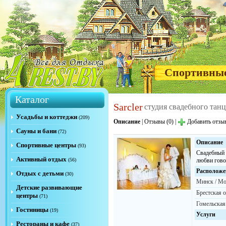
Спортивны
Каталог
Sarcler
студия свадебного танц
Усадьбы и коттеджи
(209)
Описание
|
Отзывы (0)
|
Добавить отзы
Сауны и бани
(72)
Описание
Спортивные центры
(93)
Свадебный 
Активный отдых
(56)
любви говор
Расположе
Отдых с детьми
(30)
Минск / Мо
Детские развивающие
Брестская о
центры
(71)
Гомельская 
Гостиницы
(19)
Услуги
Рестораны и кафе
(37)