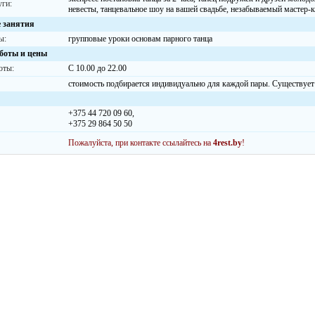
уги:
невесты, танцевальное шоу на вашей свадьбе, незабываемый мастер-кл
 занятия
ы:
групповые уроки основам парного танца
боты и цены
оты:
С 10.00 до 22.00
стоимость подбирается индивидуально для каждой пары. Существует 
+375 44 720 09 60,
+375 29 864 50 50
Пожалуйста, при контакте ссылайтесь на
4rest.by
!