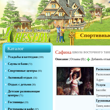
Спортивны
Каталог
Сафина
школа восточного тан
Усадьбы и коттеджи
(209)
Описание
|
Отзывы (0)
|
Добавить отзы
Сауны и бани
(72)
Располож
Спортивные центры
(93)
Расположен
Активный отдых
(56)
Адрес:
Отдых с детьми
(30)
Услуги
Бассейн:
Детские развивающие
центры
Тренажерны
(71)
Групповы
Гостиницы
(19)
Танец живо
Рестораны и кафе
(37)