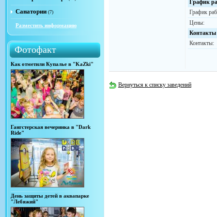
График ра
Санатории
График раб
(7)
Цены:
Разместить информацию
Контакты
Контакты:
Фотофакт
Как отметили Купалье в "KaZki"
Вернуться к списку заведений
Гангстерская вечеринка в "Dark
Ride"
День защиты детей в аквапарке
"Лебяжий"