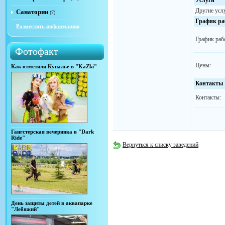
Услуги
Другие усл
Санатории
(7)
График ра
Разместить информацию
График раб
Фотофакт
Цены:
Как отметили Купалье в "KaZki"
Контакты
Контакты:
Гангстерская вечеринка в "Dark
Ride"
Вернуться к списку заведений
День защиты детей в аквапарке
"Лебяжий"