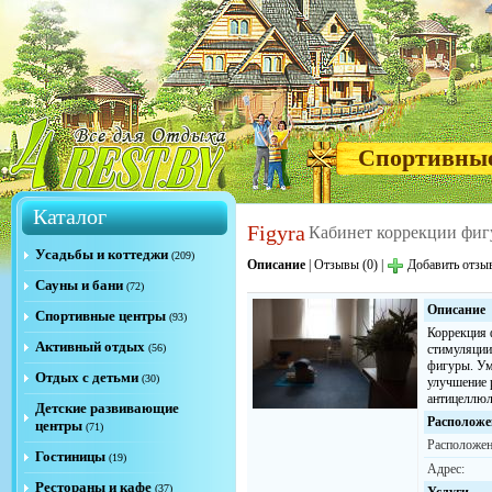
Спортивны
Каталог
Figyra
Кабинет коррекции фи
Усадьбы и коттеджи
(209)
Описание
|
Отзывы (0)
|
Добавить отзы
Сауны и бани
(72)
Описание
Спортивные центры
(93)
Коррекция 
Активный отдых
(56)
стимуляции
фигуры. Ум
Отдых с детьми
(30)
улучшение 
антицеллюл
Детские развивающие
Расположе
центры
(71)
Расположен
Гостиницы
(19)
Адрес:
Рестораны и кафе
(37)