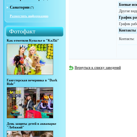
Боевые ис
Санатории
(7)
Другие вид
Разместить информацию
График ра
График раб
Фотофакт
Контакты
Контакты:
Как отметили Купалье в "KaZki"
Вернуться к списку заведений
Гангстерская вечеринка в "Dark
Ride"
День защиты детей в аквапарке
"Лебяжий"