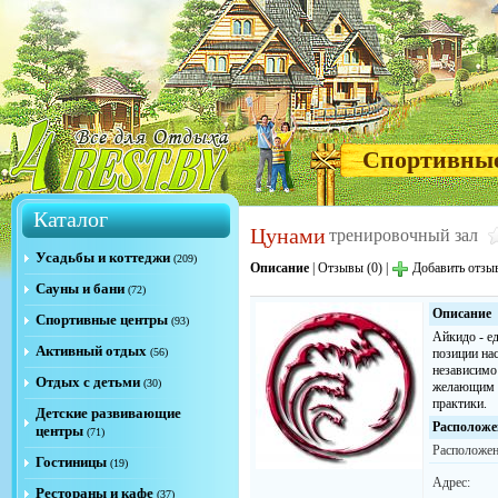
Спортивны
Каталог
Цунами
тренировочный зал
Усадьбы и коттеджи
(209)
Описание
|
Отзывы (0)
|
Добавить отзы
Сауны и бани
(72)
Описание
Спортивные центры
(93)
Айкидо - е
Активный отдых
(56)
позиции на
независимо
Отдых с детьми
(30)
желающим о
практики.
Детские развивающие
Расположе
центры
(71)
Расположен
Гостиницы
(19)
Адрес:
Рестораны и кафе
(37)