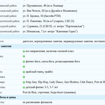
нинский район:
ул. Прушинских, 48 (м-н Лошица)
сковский район:
ул. Яна Чечота, 20 (м-н Дружба в Малиновке)
ветский район:
ул. П. Бровки, 10 (бассейн РТИ)
унзенский район:
ул. П. Панченко, 56 (м-н Сухарево, СШ 23)
водской район:
ул. Сурикова, 21 (СШ 92, ст. метро "Партизанская")
унзенский район:
ул. Нёманская, 7 (ст. метро "Каменная Горка")
уги:
диетолог, корпоративные занятия, индивидуальные занятия, постано
 занятия
все направления, включая силовой класс
ка:
фитнес-йога, хатха-йога, релаксационная йога
та:
арабский танец, трайбл
тика:
нцы:
Strip Jazz, Hip-Hop, Lady Dance, Jazz Modern, Club Dance, Port de B
уппы:
детский фитнес 3-5, 5-7 лет
ы:
Port de Bras, стретчинг, боди-балет (новинка)
боты и цены
оты:
по расписанию филиалов