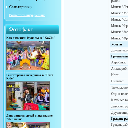
район:
Санатории
Минск / Ле
(7)
Минск / Мо
Разместить информацию
Минск / Со
Минск / Фр
Фотофакт
Минск / За
Как отметили Купалье в "KaZki"
Минск / Фр
Услуги
Другие усл
Групповые
Аэробика:
Аквааэроби
Йога:
Гангстерская вечеринка в "Dark
Ride"
Пилатес:
Танец живо
Стрип-плас
Клубные та
Детские гр
Другие вид
День защиты детей в аквапарке
График ра
"Лебяжий"
График раб