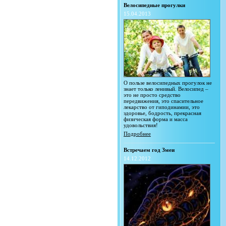
Велосипедные прогулки
15.04.2013
О пользе велосипедных прогулок не
знает только ленивый. Велосипед –
это не просто средство
передвижения, это спасительное
лекарство от гиподинамии, это
здоровье, бодрость, прекрасная
физическая форма и масса
удовольствия!
Подробнее
Встречаем год Змеи
14.12.2012