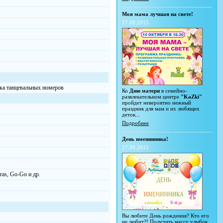
Моя мама лучшая на свете!
17.09.2015
вка танцевальных номеров
Ко
Дню матери
в семейно-
развлекательном центре
"KaZki"
пройдет невероятно нежный
праздник для мам и их любящих
деток...
Подробнее
День именинника!
17.09.2015
ras, Go-Go и др.
Вы любите День рождения? Кто его
не любит?! Получить массу улыбок,