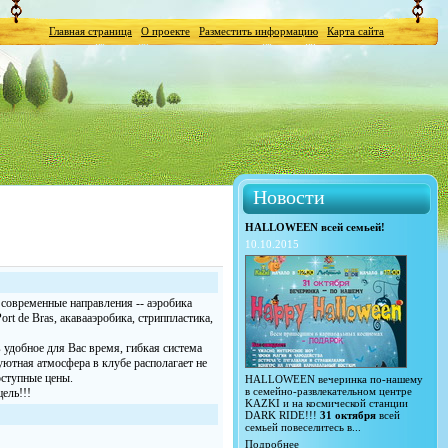
Главная страница
О проекте
Разместить информацию
Карта сайта
Новости
HALLOWEEN всей семьей!
10.10.2015
 современные направления -- аэробика
ort de Bras, акавааэробика, стриппластика,
 удобное для Вас время, гибкая система
ютная атмосфера в клубе располагает не
оступные цены.
HALLOWEEN вечеринка по-нашему
в семейно-развлекательном центре
ель!!!
KAZKI и на космической станции
DARK RIDE!!!
31 октября
всей
семьей повеселитесь в...
Подробнее