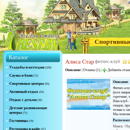
Спортивны
Каталог
Алиса Стар
фитнес-клуб
Усадьбы и коттеджи
(209)
Описание
|
Отзывы (1)
|
Добавить отзы
Сауны и бани
(72)
Описание
Спортивные центры
(93)
Фитнес-клуб
Активный отдых
(56)
(всех напра
стретчинг, 
Отдых с детьми
(30)
Наш клуб -
скидок, пр
Детские развивающие
только к з
центры
(71)
Мы поможем
Расположе
Гостиницы
(19)
Минск / Пе
Рестораны и кафе
(37)