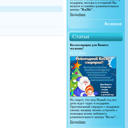
подарков, веселья и угощений Вы
можете в семейно-развлекательном
центре
"KaZki"
...
Подробнее
Все новости
Статьи
Космосюрприз для Вашего
малыша!
01.12.2014
Не секрет, что под Новый год все
дети ждут чудес и подарков.
Оригинальный сюрприз с подарком
своему малышу можно устроить с
помощью всеми любимого
развлекательного центра "Космо"...
Подробнее