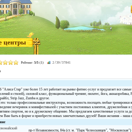
е центры
/
/
Рейтинг:
5/5
(1)
2
39
37841
в
 "Алиса Стар" уже более 15 лет работает на рынке фитнес-услуг и предлагает все самые
влений и стилей), силовой класс, функциональный тренинг, пилатес, йога, аквааэробика, P
трайбл, Strip Jazz, Zumba и другое.
 это: только профессиональные инструкторы, возможность посещать любые тренировки в
оведение вечеринок и минифестивалей с участием постоянных клиентов, дружелюбная и у
анятиям спортом, но и к дружескому общению. Мы предлагаем качественные услуги за д
 Вам быть в форме и приобрести новых замечательных друзей! Ваши желания – наша ц
ние
рвомайский
пр-т Независимости, 84а (ст. м. "Парк Челюскинцев", "Московская")