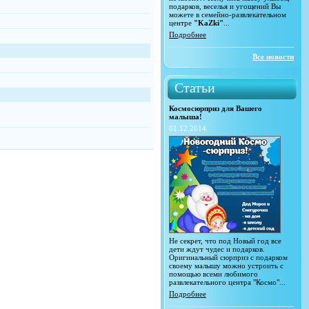
подарков, веселья и угощений Вы
можете в семейно-развлекательном
центре
"KaZki"
...
Подробнее
Все новости
Статьи
Космосюрприз для Вашего
малыша!
01.12.2014
Не секрет, что под Новый год все
дети ждут чудес и подарков.
Оригинальный сюрприз с подарком
своему малышу можно устроить с
помощью всеми любимого
развлекательного центра "Космо"...
Подробнее