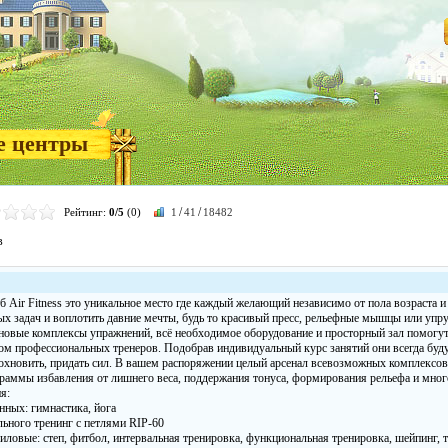
е центры
/
/
Рейтинг:
0/5
(0)
1
41
18482
в
б Air Fitness это уникальное место где каждый желающий независимо от пола возраста 
ых задач и воплотить давние мечты, будь то красивый пресс, рельефные мышцы или упр
новые комплексы упражнений, всё необходимое оборудование и просторный зал помогут
ом профессиональных тренеров. Подобрав индивидуальный курс занятий они всегда буду
дохновить, придать сил. В вашем распоряжении целый арсенал всевозможных комплексо
граммы избавления от лишнего веса, поддержания тонуса, формирования рельефа и мног
я:
нных: гимнастика, йога
ьного тренинг с петлями RIP-60
ловые: степ, фитбол, интервальная тренировка, функциональная тренировка, шейпинг, тай