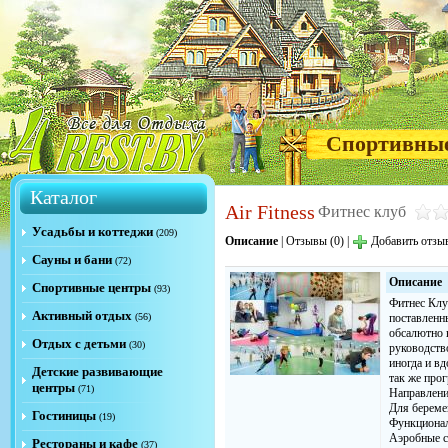
Спортивны
Каталог
Air Fitness
Фитнес клуб
Усадьбы и коттеджи
(209)
Описание
|
Отзывы (0)
|
Добавить отзы
Сауны и бани
(72)
Описание
Спортивные центры
(93)
Фитнес Клу
Активный отдых
(56)
поставленн
обсалютно 
Отдых с детьми
(30)
руководств
иногда и в
Детские развивающие
так же про
центры
(71)
Направлени
Для береме
Гостиницы
(19)
Функционал
Аэробные си
Рестораны и кафе
(37)