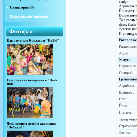
sculpt
Аэробные та
Санатории
(7)
Йогалатес, 
Возрастные 
Разместить информацию
Танцевальны
dance (baile
Детские нап
Фотофакт
Индивидуал
Расположе
Как отметили Купалье в "KaZki"
Расположен
Адрес:
Услуги
Игровой за
Солярий:
Групповые
Гангстерская вечеринка в "Dark
Ride"
Аэробика:
Шейпинг:
Степ:
Йога:
Пилатес:
Танец живо
День защиты детей в аквапарке
Стрип-плас
"Лебяжий"
Латина: