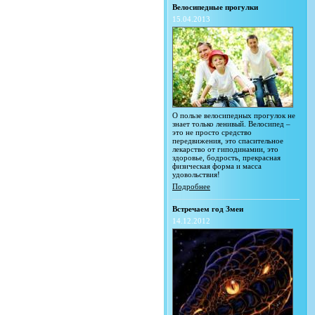
Велосипедные прогулки
15.04.2013
О пользе велосипедных прогулок не
знает только ленивый. Велосипед –
это не просто средство
передвижения, это спасительное
лекарство от гиподинамии, это
здоровье, бодрость, прекрасная
физическая форма и масса
удовольствия!
Подробнее
Встречаем год Змеи
14.12.2012