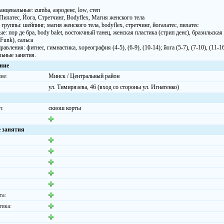
нцевальные: zumba, аэроденс, low, степ
Пилатес, Йога, Стретчинг, Bodyflex, Магия женского тела
группы: шейпинг, магия женского тела, bodyflex, стретчинг, йогалатес, пилатес
е: пор де бра, body balet, востокчный танец, женская пластика (стрип денс), бразильская 
 Funk), сальса
равления: фитнес, гимнастика, хореография (4-5), (6-9), (10-14); йога (5-7), (7-10), (11-1
ьные занятия.
ние
ие:
Минск / Центральный район
ул. Тимирязева, 46 (вход со стороны ул. Игнатенко)
л:
сквош корты
 занятия
та:
тика: