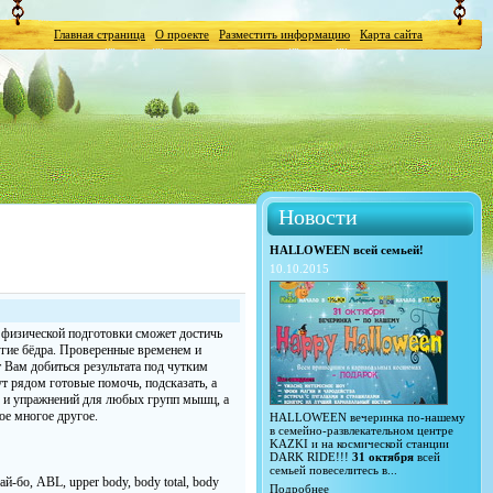
Главная страница
О проекте
Разместить информацию
Карта сайта
Новости
HALLOWEEN всей семьей!
10.10.2015
и физической подготовки сможет достичь
угие бёдра. Проверенные временем и
 Вам добиться результата под чутким
т рядом готовые помочь, подсказать, а
в и упражнений для любых групп мышц, а
ое многое другое.
HALLOWEEN вечеринка по-нашему
в семейно-развлекательном центре
KAZKI и на космической станции
DARK RIDE!!!
31 октября
всей
семьей повеселитесь в...
-бо, ABL, upper body, body total, body
Подробнее