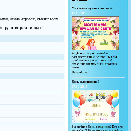
Моя мама лучшая на свете!
17.09.2015
самба, бачата, афроденс, Brazilian booty
6); группы исправление осанки...
Ко
Дню матери
в семейно-
развлекательном центре
"KaZki"
пройдет невероятно нежный
праздник для мам и их любящих
деток...
Подробнее
День именинника!
17.09.2015
Вы любите День рождения? Кто его
не любит?! Получить массу улыбок,