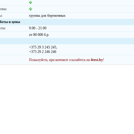
уппы:
ы:
группы для беременных
боты и цены
оты:
9.00 - 21.00
от 80 000 б.р.
+375 29 3 245 245,
+375 29 2 246 246
Пожалуйста, при контакте ссылайтесь на
4rest.by
!