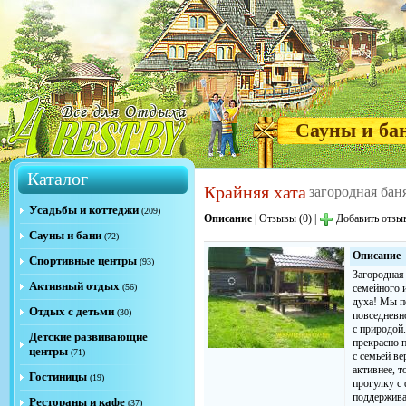
Сауны и ба
Каталог
Крайняя хата
загородная бан
Усадьбы и коттеджи
(209)
Описание
|
Отзывы (0)
|
Добавить отзы
Сауны и бани
(72)
Описание
Спортивные центры
(93)
Загородная
Активный отдых
(56)
семейного 
духа! Мы п
Отдых с детьми
(30)
повседневн
с природой.
Детские развивающие
прекрасно 
центры
(71)
с семьей в
активнее, 
Гостиницы
(19)
прогулку с 
поддержива
Рестораны и кафе
(37)