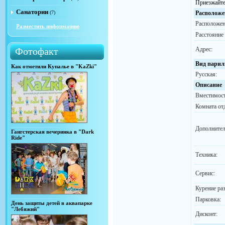
Приезжайте
Санатории
(7)
Расположе
Расположен
Разместить информацию
Расстояние
Фотофакт
Адрес:
Вид парил
Как отметили Купалье в "KaZki"
Русская:
Описание
Вместимост
Комната от
Дополнител
Гангстерская вечеринка в "Dark
Ride"
Техника:
Сервис:
Курение ра
Парковка:
День защиты детей в аквапарке
"Лебяжий"
Дисконт: