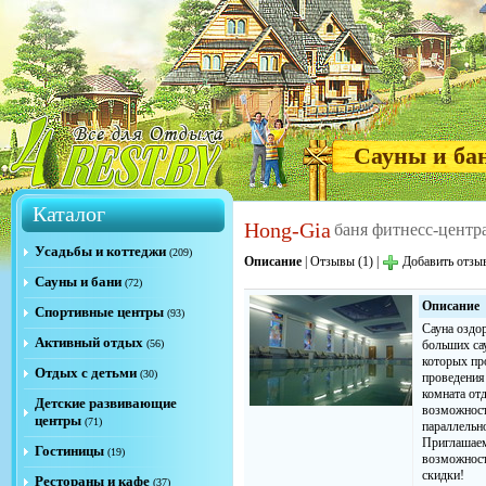
Сауны и ба
Каталог
Hong-Gia
баня фитнесс-центр
Усадьбы и коттеджи
(209)
Описание
|
Отзывы (1)
|
Добавить отзы
Сауны и бани
(72)
Описание
Спортивные центры
(93)
Сауна оздо
Активный отдых
(56)
больших са
которых пр
Отдых с детьми
(30)
проведения 
комната от
Детские развивающие
возможност
центры
(71)
параллельн
Приглашаем 
Гостиницы
(19)
возможност
скидки!
Рестораны и кафе
(37)