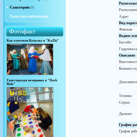
Расположе
Санатории
(7)
Расположен
Разместить информацию
Адрес:
Вид парил
Финская:
Фотофакт
Водное ос
Как отметили Купалье в "KaZki"
Бассейн:
Гидромасса
Описание
Вместимост
Комната от
Гангстерская вечеринка в "Dark
Дополнител
Ride"
Техника:
Сервис:
Дисконт:
График ра
График раб