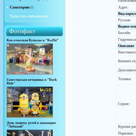
Расположен
Санатории
Адрес:
(7)
Вид парил
Разместить информацию
Русская:
Водное ос
Фотофакт
Бассейн:
Гидромасса
Как отметили Купалье в "KaZki"
Описание
Вместимост
Комната от
Дополнител
Техника:
Гангстерская вечеринка в "Dark
Ride"
Сервис:
День защиты детей в аквапарке
"Лебяжий"
Курение ра
Парковка: