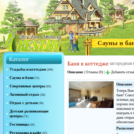
Сауны и ба
Каталог
Баня в коттедже
загородная 
Усадьбы и коттеджи
(209)
Описание
|
Отзывы (0)
|
Добавить отзы
Сауны и бани
(72)
Описание
Спортивные центры
(93)
Теперь Вам 
Активный отдых
(56)
бане! Совсе
зеленых де
Отдых с детьми
(30)
хорошо поп
шашлыки во
Детские развивающие
поиграть в 
центры
(71)
даже отпра
обязательн
Гостиницы
(19)
Расположе
Рестораны и кафе
(37)