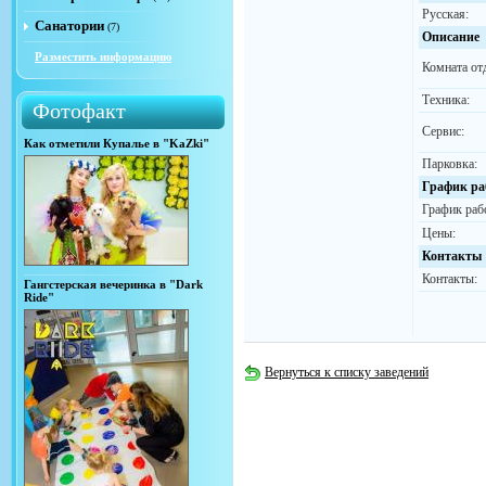
Русская:
Санатории
(7)
Описание
Разместить информацию
Комната от
Техника:
Фотофакт
Сервис:
Как отметили Купалье в "KaZki"
Парковка:
График ра
График раб
Цены:
Контакты
Контакты:
Гангстерская вечеринка в "Dark
Ride"
Вернуться к списку заведений