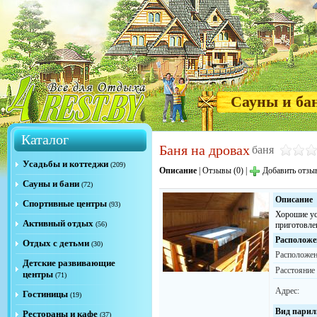
Сауны и ба
Каталог
Баня на дровах
баня
Усадьбы и коттеджи
(209)
Описание
|
Отзывы (0)
|
Добавить отзы
Сауны и бани
(72)
Описание
Спортивные центры
(93)
Хорошие ус
Активный отдых
(56)
приготовле
Расположе
Отдых с детьми
(30)
Расположен
Детские развивающие
Расстояние
центры
(71)
Адрес:
Гостиницы
(19)
Вид парил
Рестораны и кафе
(37)