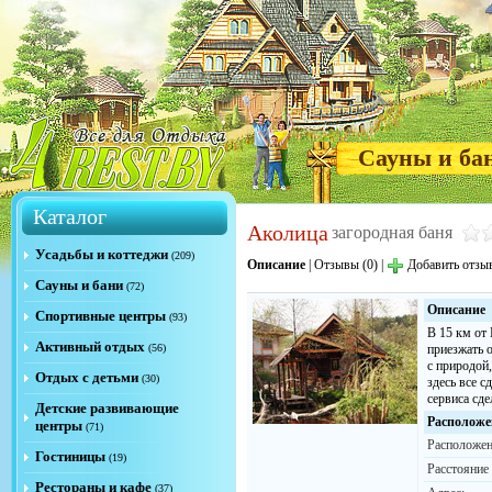
Сауны и ба
Каталог
Аколица
загородная баня
Усадьбы и коттеджи
(209)
Описание
|
Отзывы (0)
|
Добавить отзы
Сауны и бани
(72)
Описание
Спортивные центры
(93)
В 15 км от
Активный отдых
(56)
приезжать 
с природой
Отдых с детьми
(30)
здесь все с
сервиса сд
Детские развивающие
Расположе
центры
(71)
Расположен
Гостиницы
(19)
Расстояние
Рестораны и кафе
(37)