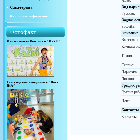
Адрес:
Вид парил
Санатории
(7)
Русская:
Разместить информацию
Водное ос
Бассейн:
Фотофакт
Описание
Вместимост
Как отметили Купалье в "KaZki"
Комната от
Техника:
Сервис:
Парковка:
Дисконт:
Гангстерская вечеринка в "Dark
График ра
Ride"
График раб
Цены:
Контакты
Контакты: