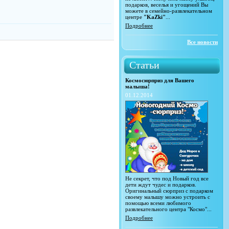
подарков, веселья и угощений Вы
можете в семейно-развлекательном
центре
"KaZki"
...
Подробнее
Все новости
Статьи
Космосюрприз для Вашего
малыша!
01.12.2014
Не секрет, что под Новый год все
дети ждут чудес и подарков.
Оригинальный сюрприз с подарком
своему малышу можно устроить с
помощью всеми любимого
развлекательного центра "Космо"...
Подробнее