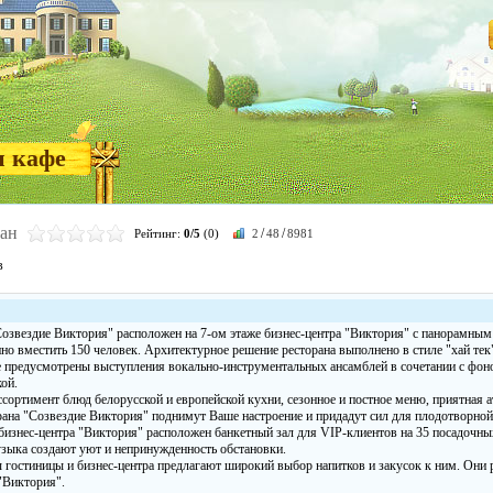
и кафе
ран
/
/
Рейтинг:
0/5
(0)
2
48
8981
в
Созвездие Виктория" расположен на 7-ом этаже бизнес-центра "Виктория" с панорамным
но вместить 150 человек. Архитектурное решение ресторана выполнено в стиле "хай тек
е предусмотрены выступления вокально-инструментальных ансамблей в сочетании с фо
ой.
сортимент блюд белорусской и европейской кухни, сезонное и постное меню, приятная 
рана "Созвездие Виктория" поднимут Ваше настроение и придадут сил для плодотворной
 бизнес-центра "Виктория" расположен банкетный зал для VIP-клиентов на 35 посадочн
зыка создают уют и непринужденность обстановки.
 гостиницы и бизнес-центра предлагают широкий выбор напитков и закусок к ним. Они р
"Виктория".