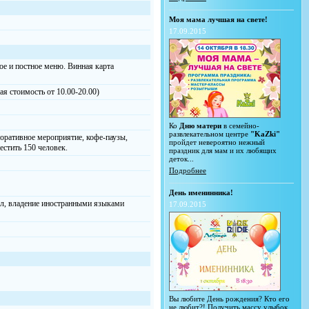
Моя мама лучшая на свете!
17.09.2015
ое и постное меню. Винная карта
я стоимость от 10.00-20.00)
Ко
Дню матери
в семейно-
развлекательном центре
"KaZki"
поративное мероприятие, кофе-паузы,
пройдет невероятно нежный
естить 150 человек.
праздник для мам и их любящих
деток...
Подробнее
День именинника!
зал, владение иностранными языками
17.09.2015
Вы любите День рождения? Кто его
не любит?! Получить массу улыбок,