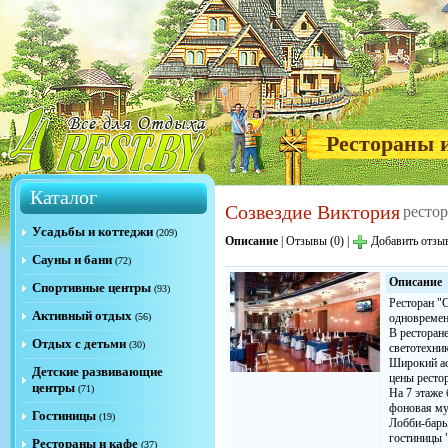
Рестораны 
Каталог
Созвездие Виктория
ресто
Усадьбы и коттеджи
(209)
Описание
|
Отзывы (0)
|
Добавить отзы
Сауны и бани
(72)
Описание
Спортивные центры
(93)
Ресторан "
Активный отдых
(56)
одновремен
В ресторан
Отдых с детьми
(30)
светотехник
Широкий ас
Детские развивающие
цены ресто
центры
(71)
На 7 этаже
фоновая му
Гостиницы
(19)
Лобби-бары
гостиницы 
Рестораны и кафе
(37)