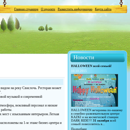
Главная страница
О проекте
Разместить информацию
Карта сайта
Новости
HALLOWEEN всей семьей!
10.10.2015
 видом на реку Свислочь. Ресторан может
".
новой музыкой и современной
атмосфера, вежливый персонал и низкие
 работы.
HALLOWEEN вечеринка по-нашему
в семейно-развлекательном центре
ых мест с изысканным интерьером.Легкая
KAZKI и на космической станции
DARK RIDE!!!
31 октября
всей
асположены на 1-м этаже бизнес-центра и
семьей повеселитесь в...
Подробнее