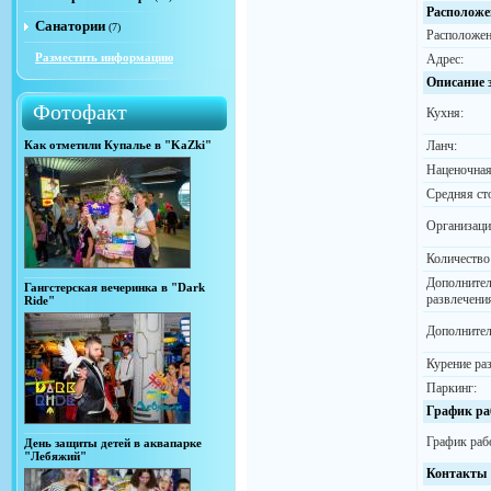
Расположе
Санатории
(7)
Расположен
Разместить информацию
Адрес:
Описание 
Фотофакт
Кухня:
Как отметили Купалье в "KaZki"
Ланч:
Наценочная
Средняя ст
Организаци
Количество
Дополните
Гангстерская вечеринка в "Dark
развлечени
Ride"
Дополнител
Курение ра
Паркинг:
График ра
График раб
День защиты детей в аквапарке
"Лебяжий"
Контакты