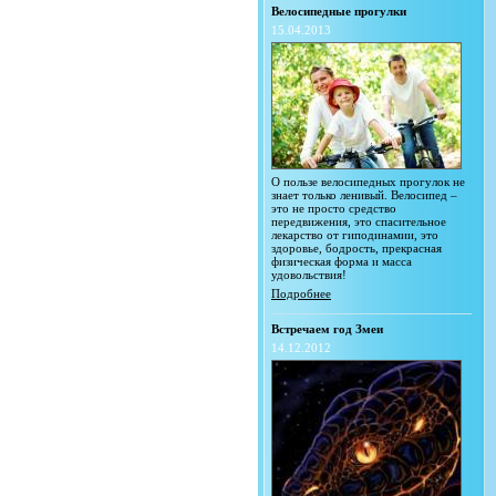
Велосипедные прогулки
15.04.2013
О пользе велосипедных прогулок не
знает только ленивый. Велосипед –
это не просто средство
передвижения, это спасительное
лекарство от гиподинамии, это
здоровье, бодрость, прекрасная
физическая форма и масса
удовольствия!
Подробнее
Встречаем год Змеи
14.12.2012