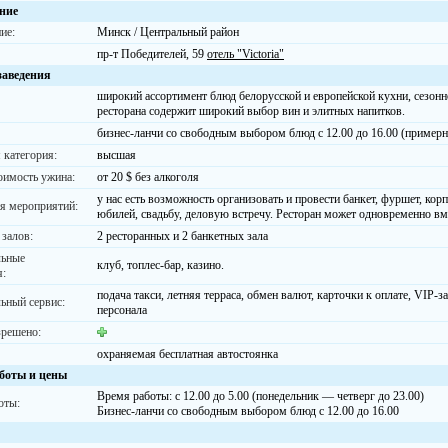
ние
ие:
Минск / Центральный район
пр-т Победителей, 59
отель "Victoria"
заведения
широкий ассортимент блюд белорусской и европейской кухни, сезонн
ресторана содержит широкий выбор вин и элитных напитков.
бизнес-ланчи со свободным выбором блюд с 12.00 до 16.00 (примерна
 категория:
высшая
оимость ужина:
от 20 $ без алкоголя
у нас есть возможность организовать и провести банкет, фуршет, кор
я мероприятий:
юбилей, свадьбу, деловую встречу. Ресторан может одновременно вм
 залов:
2 ресторанных и 2 банкетных зала
льные
клуб, топлес-бар, казино.
я:
подача такси, летняя терраса, обмен валют, карточки к оплате, VIP-
ьный сервис:
персонала
зрешено:
охраняемая бесплатная автостоянка
боты и цены
Время работы: с 12.00 до 5.00 (понедельник — четверг до 23.00)
оты:
Бизнес-ланчи со свободным выбором блюд с 12.00 до 16.00