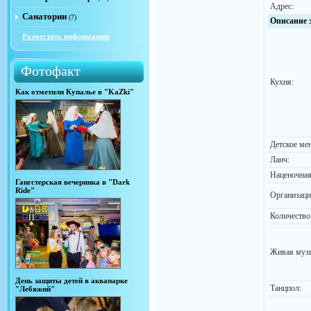
Адрес:
Санатории
(7)
Описание 
Разместить информацию
Фотофакт
Кухня:
Как отметили Купалье в "KaZki"
Детское ме
Ланч:
Наценочная
Гангстерская вечеринка в "Dark
Ride"
Организаци
Количество
Живая муз
День защиты детей в аквапарке
Танцпол:
"Лебяжий"