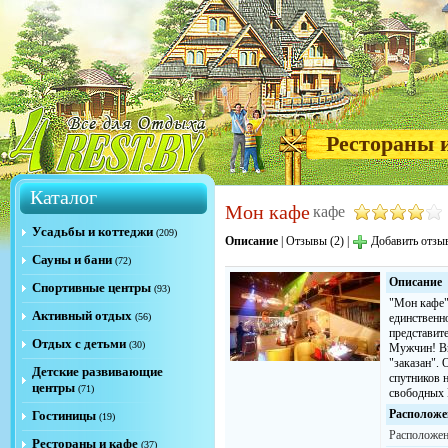
Рестораны 
Каталог
Мон кафе
кафе
Усадьбы и коттеджи
(209)
Описание
|
Отзывы (2)
|
Добавить отзы
Сауны и бани
(72)
Описание
Спортивные центры
(93)
"Мон кафе"
Активный отдых
(56)
единственн
представит
Отдых с детьми
(30)
Мужчин! Вн
"заказан". 
Детские развивающие
спутников 
центры
(71)
свободных
Расположе
Гостиницы
(19)
Расположен
Рестораны и кафе
(37)