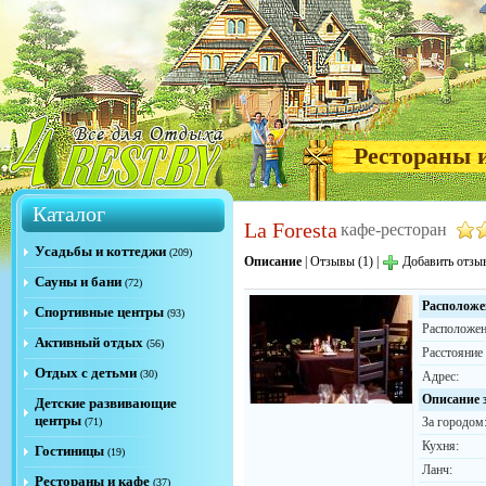
Рестораны 
Каталог
La Foresta
кафе-ресторан
Усадьбы и коттеджи
(209)
Описание
|
Отзывы (1)
|
Добавить отзы
Сауны и бани
(72)
Расположе
Спортивные центры
(93)
Расположен
Активный отдых
(56)
Расстояние
Отдых с детьми
(30)
Адрес:
Описание 
Детские развивающие
центры
За городом
(71)
Кухня:
Гостиницы
(19)
Ланч:
Рестораны и кафе
(37)