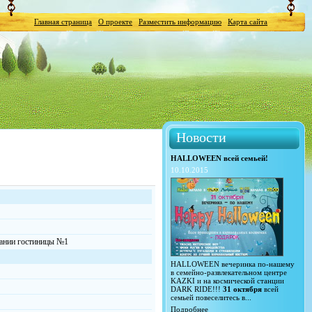
Главная страница
О проекте
Разместить информацию
Карта сайта
Новости
HALLOWEEN всей семьей!
10.10.2015
дании гостиницы №1
HALLOWEEN вечеринка по-нашему
в семейно-развлекательном центре
KAZKI и на космической станции
DARK RIDE!!!
31 октября
всей
семьей повеселитесь в...
Подробнее