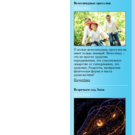
Велосипедные прогулки
15.04.2013
О пользе велосипедных прогулок не
знает только ленивый. Велосипед –
это не просто средство
передвижения, это спасительное
лекарство от гиподинамии, это
здоровье, бодрость, прекрасная
физическая форма и масса
удовольствия!
Подробнее
Встречаем год Змеи
14.12.2012