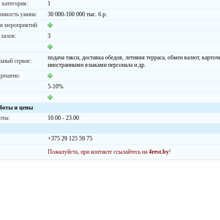
 категория:
1
оимость ужина:
30 000-100 000 тыс. б.р.
я мероприятий:
 залов:
3
подача такси, доставка обедов, летняяя терраса, обмен валют, карточ
ьный сервис:
иностранными языками персонала и др.
зрешено:
5-10%
боты и цены
оты:
10.00 - 23.00
+375 29 125 59 75
Пожалуйста, при контакте ссылайтесь на
4rest.by
!