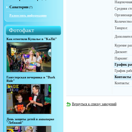
Наценочная
Санатории
(7)
Средняя ст
Организаци
Разместить информацию
Количество
Танцпол:
Фотофакт
Дополнител
Как отметили Купалье в "KaZki"
Курение ра
Дисконт:
Паркинг:
График ра
График раб
Контакты
Гангстерская вечеринка в "Dark
Ride"
Контакты:
Вернуться к списку заведений
День защиты детей в аквапарке
"Лебяжий"