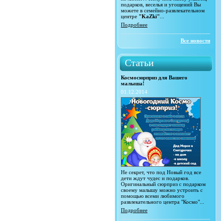
подарков, веселья и угощений Вы
можете в семейно-развлекательном
центре
"KaZki"
...
Подробнее
Все новости
Статьи
Космосюрприз для Вашего
малыша!
01.12.2014
Не секрет, что под Новый год все
дети ждут чудес и подарков.
Оригинальный сюрприз с подарком
своему малышу можно устроить с
помощью всеми любимого
развлекательного центра "Космо"...
Подробнее