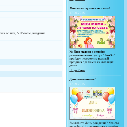
Моя мама лучшая на свете!
17.09.2015
ки к оплате, VIP-залы, владение
Ко
Дню матери
в семейно-
развлекательном центре
"KaZki"
пройдет невероятно нежный
праздник для мам и их любящих
деток...
Подробнее
День именинника!
17.09.2015
Вы любите День рождения? Кто его
не любит?! Получить массу улыбок,