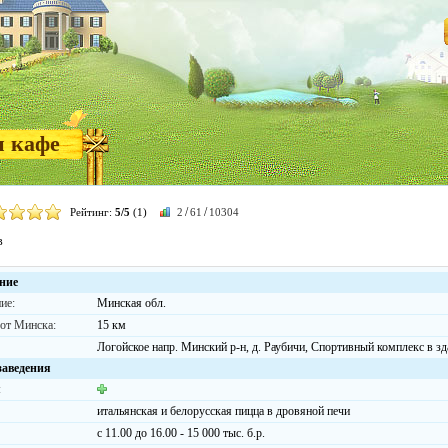
и кафе
/
/
Рейтинг:
5/5
(1)
2
61
10304
в
ние
ие:
Минская обл.
 от Минска:
15 км
Логойское напр. Минский р-н, д. Раубичи, Спортивный комплекс в з
заведения
:
итальянская и белорусская пицца в дровяной печи
с 11.00 до 16.00 - 15 000 тыс. б.р.