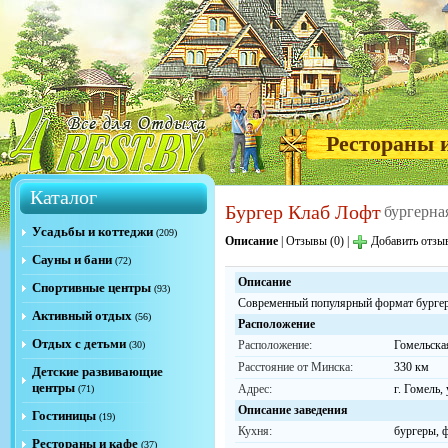
Рестораны 
Каталог
Бургер Клаб Лофт
бургерна
Усадьбы и коттеджи
(209)
Описание
|
Отзывы (0)
|
Добавить отзы
Сауны и бани
(72)
Описание
Спортивные центры
(93)
Современный популярный формат бургерн
Активный отдых
(56)
Расположение
Отдых с детьми
Расположение:
Гомельска
(30)
Расстояние от Минска:
330 км
Детские развивающие
центры
Адрес:
г. Гомель,
(71)
Описание заведения
Гостиницы
(19)
Кухня:
бургеры, ф
Рестораны и кафе
(37)