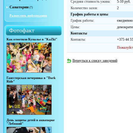
Средняя стоимость ужина:
5-10 руб.
Санатории
(7)
Количество залов:
2
График работы и цены
Разместить информацию
График работы:
ежедневно 
Цены:
демократи
Фотофакт
Контакты
Как отметили Купалье в "KaZki"
Контакты:
+375 44 5
Пожалуйст
Вернуться к списку заведений
Гангстерская вечеринка в "Dark
Ride"
День защиты детей в аквапарке
"Лебяжий"