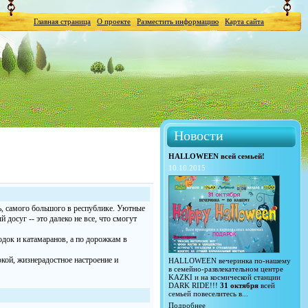
Главная страница
О проекте
Разместить информацию
Карта сайта
Новости
HALLOWEEN всей семьей!
10.10.2015
чь, самого большого в республике. Уютные
досуг -- это далеко не все, что смогут
одок и катамаранов, а по дорожкам в
окой, жизнерадостное настроение и
HALLOWEEN вечеринка по-нашему
в семейно-развлекательном центре
KAZKI и на космической станции
DARK RIDE!!!
31 октября
всей
семьей повеселитесь в...
Подробнее