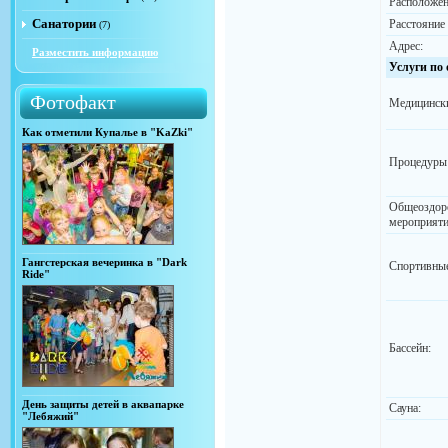
Расположен
Санатории
Расстояние
(7)
Адрес:
Разместить информацию
Услуги по
Фотофакт
Медицински
Как отметили Купалье в "KaZki"
Процедуры
Общеоздор
мероприяти
Гангстерская вечеринка в "Dark
Спортивные
Ride"
Бассейн:
День защиты детей в аквапарке
Сауна:
"Лебяжий"