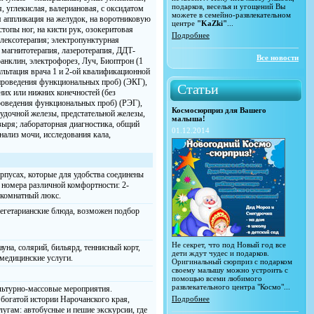
подарков, веселья и угощений Вы
 углекислая, валериановая, с оксидатом
можете в семейно-развлекательном
я аппликация на желудок, на воротниковую
центре
"KaZki"
...
 стопы ног, на кисти рук, озокеритовая
Подробнее
флексотерапия; электропунктурная
 магнитотерапия, лазеротерапия, ДДТ-
Все новости
ранклин, электрофорез, Луч, Биоптрон (1
ультация врача 1 и 2-ой квалификационной
 проведения функциональных проб) (ЭКГ),
Статьи
них или нижних конечностей (без
роведения функциональных проб) (РЭГ),
Космосюрприз для Вашего
удочной железы, предстательной железы,
малыша!
зыря; лабораторная диагностика, общий
01.12.2014
нализ мочи, исследования кала,
орпусах, которые для удобства соединены
 номера различной комфортности: 2-
хкомнатный люкс.
вегетарианские блюда, возможен подбор
Не секрет, что под Новый год все
ауна, солярий, бильярд, теннисный корт,
дети ждут чудес и подарков.
 медицинские услуги.
Оригинальный сюрприз с подарком
своему малышу можно устроить с
помощью всеми любимого
развлекательного центра "Космо"...
ультурно-массовые мероприятия.
богатой истории Нарочанского края,
Подробнее
угам: автобусные и пешие экскурсии, где