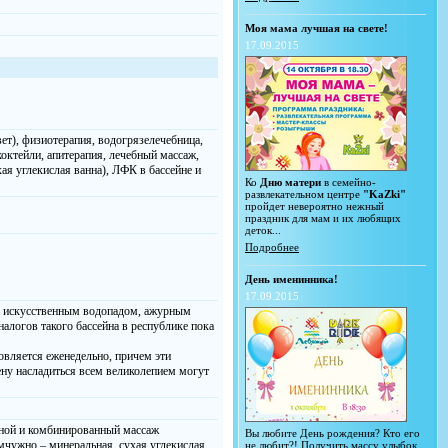
Моя мама лучшая на свете!
17.09.2015
ет), физиотерапия, водогрязелечебница,
октейли, апитерапия, лечебный массаж,
хая углекислая ванна), ЛФК в бассейне и
Ко
Дню матери
в семейно-
развлекательном центре
"KaZki"
пройдет невероятно нежный
праздник для мам и их любящих
деток...
Подробнее
День именинника!
17.09.2015
й, искусственным водопадом, ажурным
алогов такого бассейна в республике пока
новляется еженедельно, причем эти
ну насладиться всем великолепием могут
чной и комбинированный массаж
Вы любите День рождения? Кто его
мчужно – минеральная, сухая углекислая,
не любит?! Получить массу улыбок,