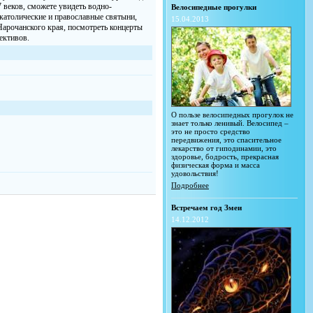
 веков, сможете увидеть водно-
Велосипедные прогулки
католические и православные святыни,
15.04.2013
Нарочанского края, посмотреть концерты
ективов.
О пользе велосипедных прогулок не
знает только ленивый. Велосипед –
это не просто средство
передвижения, это спасительное
лекарство от гиподинамии, это
здоровье, бодрость, прекрасная
физическая форма и масса
удовольствия!
Подробнее
Встречаем год Змеи
14.12.2012