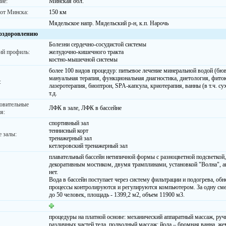
ие:
Минская обл.
 от Минска:
150 км
Мядельское напр. Мядельский р-н, к.п. Нарочь
 оздоровлению
Болезни сердечно-сосудистой системы
й профиль:
желудочно-кишечного тракта
костно-мышечной системы
более 100 видов процедур: питьевое лечение минеральной водой (бюв
мануальная терапия, функциональная диагностика, диетология, фиток
:
лазеротерапия, биоптрон, SPA-капсула, криотерапия, ванны (в т.ч. су
т.д.
овительные
ЛФК в зале, ЛФК в бассейне
я:
спортивный зал
теннисный корт
 залы:
тренажерный зал
кетлеровский тренажерный зал
плавательный бассейн нетипичной формы с разноцветной подсветко
декоративным мостиком, двумя трамплинами, установкой "Волна", ан
нет.
Вода в бассейн поступает через систему фильтрации и подогрева, об
процессы контролируются и регулируются компьютером. За одну сме
до 50 человек, площадь - 1399,2 м2, объем 11900 м3.
процедуры на платной основе: механический аппаратный массаж, ру
различных частей тела, подводный массаж; йода – бромная ванна, же