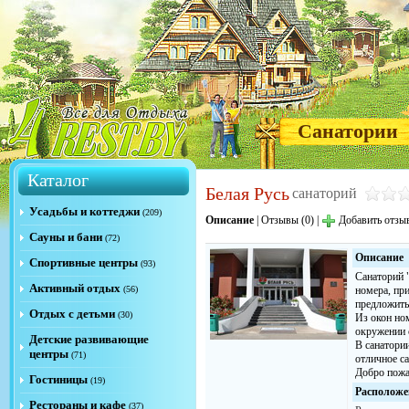
Санатории
Каталог
Белая Русь
санаторий
Усадьбы и коттеджи
(209)
Описание
|
Отзывы (0)
|
Добавить отзы
Сауны и бани
(72)
Описание
Спортивные центры
(93)
Санаторий 
Активный отдых
(56)
номера, при
предложить
Отдых с детьми
(30)
Из окон но
окружении 
Детские развивающие
В санатории
центры
(71)
отличное с
Добро пожа
Гостиницы
(19)
Расположе
Рестораны и кафе
(37)