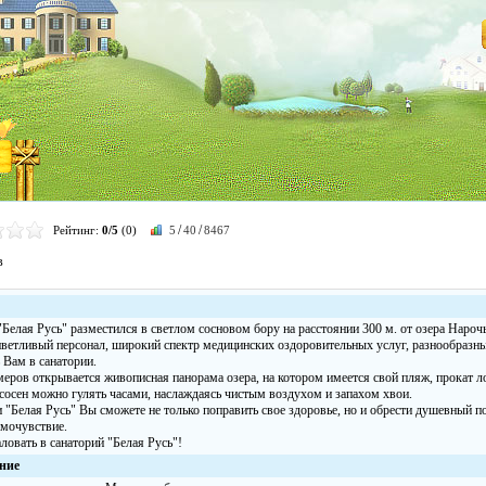
/
/
Рейтинг:
0/5
(0)
5
40
8467
в
"Белая Русь" разместился в светлом сосновом бору на расстоянии 300 м. от озера Наро
ветливый персонал, широкий спектр медицинских оздоровительных услуг, разнообразный 
 Вам в санатории.
меров открывается живописная панорама озера, на котором имеется свой пляж, прокат л
сосен можно гулять часами, наслаждаясь чистым воздухом и запахом хвои.
 "Белая Русь" Вы сможете не только поправить свое здоровье, но и обрести душевный п
амочувствие.
ловать в санаторий "Белая Русь"!
ние