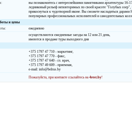
я:
вы познакомитесь с интереснейшими памятниками архитектуры 16-17
ледниковый рельеф неповторимых по своей красоте "Голубых озер", 
прикоснуться к чудотворной иконе. Вы сможете насладиться дарами 
популярных профессиональных исполнителей и самодеятельных колл
боты и цены
оты:
ежедневно
осуществляются ежедневные заезды на 12 или 21 день,
имеются в продаже туры выходного дня
+375 1797 47 710 - маркетинг,
+375 1797 47 770 - факс,
+375 1797 47 640 - гл. врач,
+375 1797 49 609 - приемная,
e-mail: info@belrus.by
Пожалуйста, при контакте ссылайтесь на
4rest.by
!