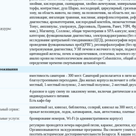
хвойная, кислородная, скипидарная, хвойно-жемчужная, минеральная,
торфа, контрастные; душ Шарко, восходящий, циркулярный; грязева
зону, на область живота, на спину, на позвоночник, на область ног, на
аппликация; ингаляция травяная, масляная; апирефлексотерапия, ре
диагностика; ароматотерапия, кислородный коктейль, низкочастотная
Тонус, амплипульс, ультразвук, Дарсонваль, Прамень, Ранет, УВЧ, Ф
цедуры:
мин.), Магнитер, Соллюкс, общая термотерапия в SPA-капсуле; конс
категории; функциональная диагностика, электрокардиограмма (без
исследование центральной гемодинамики (ЦГД), реовазография верх
проведения функциональных проб)(РВГ), реоэнцефалография (без п
ультразвуковая диагностика; УЗИ печени и желчного пузыря, поджел
щитовидной железы, почек и надпочечников, селезенки, мочевого пу
анализ крови на гематологическом анализаторе Cobasmicros, общий а
определение времени свертывания цельной крови.
роживания
вместимость санатория - 300 мест. Санаторий располагается в пяти к
благоустроенными переходами. Два жилых корпуса включают в себя
местный, 1-местный полулюкс, 2-местный полулюкс, 2-местный дву
4-разовое в одну смену по заказному меню, включая диетические и 
индивидуального питания.
Есть кафе-бар
шахматный зал, кинозал, библиотека, солярий, кинозал на 300 мест, с
ьный сервис:
прокат велосипедов, лодок, катамаранов, лыж, автостоянка, платные
ьные услуги:
бронирование номеров, Wi-Fi (в административном корпусе)
регулярно проводятся вечера народной песни, караоке, дискотеки, к
Организовываются экскурсионные программы. Вы сможете узнать о 
посетить исторические достопримечательности Беларуси. К вашим усл