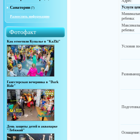
Адрес:
Санатории
Услуги це
(7)
Минимальн
Разместить информацию
ребенка:
Максимальн
ребенка:
Фотофакт
Как отметили Купалье в "KaZki"
Условия по
Развивающи
Гангстерская вечеринка в "Dark
Ride"
Подготовка
День защиты детей в аквапарке
"Лебяжий"
Оснащение: