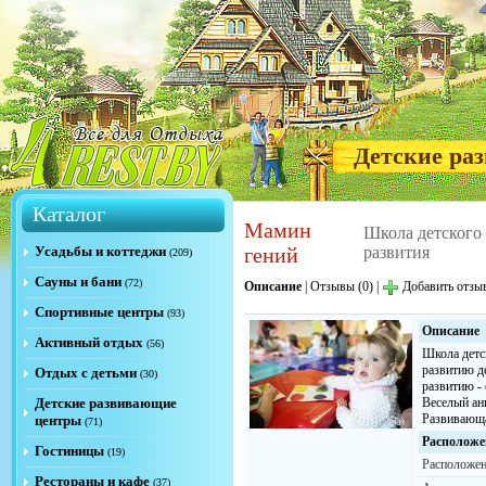
Детские ра
Каталог
Мамин
Школа детского
Усадьбы и коттеджи
гений
развития
(209)
Сауны и бани
(72)
Описание
|
Отзывы (0)
|
Добавить отзы
Спортивные центры
(93)
Описание
Активный отдых
(56)
Школа детс
развитию де
Отдых с детьми
(30)
развитию - 
Детские развивающие
Веселый ан
Развивающа
центры
(71)
Расположе
Гостиницы
(19)
Расположен
Рестораны и кафе
(37)