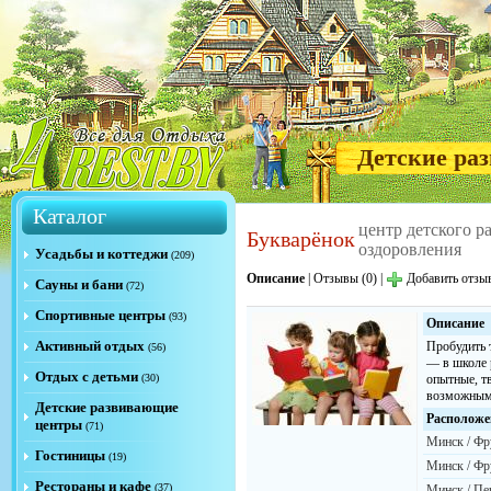
Детские ра
Каталог
центр детского р
Букварёнок
оздоровления
Усадьбы и коттеджи
(209)
Описание
|
Отзывы (0)
|
Добавить отзы
Сауны и бани
(72)
Спортивные центры
(93)
Описание
Активный отдых
Пробудить 
(56)
— в школе 
Отдых с детьми
(30)
опытные, тв
возможным
Детские развивающие
Расположе
центры
(71)
Минск / Фр
Гостиницы
(19)
Минск / Фр
Рестораны и кафе
(37)
Минск / Пе