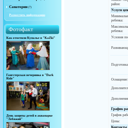
район:
Санатории
(7)
Услуги це
Разместить информацию
Минимальн
ребенка:
Максимальн
Фотофакт
ребенка:
Условия по
Как отметили Купалье в "KaZki"
Развивающи
Подготовка
Гангстерская вечеринка в "Dark
Ride"
Оснащение:
Дополнител
Дополнения
График ра
График раб
День защиты детей в аквапарке
"Лебяжий"
Цены:
Контакты