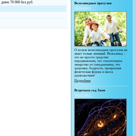
 дням 70 000 бел.руб.
Велосипедные прогулки
15.04.2013
О пользе велосипедных прогулок не
знает только ленивый. Велосипед –
это не просто средство
передвижения, это спасительное
лекарство от гиподинамии, это
здоровье, бодрость, прекрасная
физическая форма и масса
удовольствия!
Подробнее
Встречаем год Змеи
14.12.2012