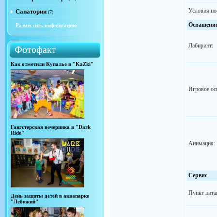
Условия по
Санатории
(7)
Оснащени
Разместить информацию
Лабиринт:
Фотофакт
Как отметили Купалье в "KaZki"
Игровое ос
Гангстерская вечеринка в "Dark
Ride"
Анимация:
Сервис
Пункт пита
День защиты детей в аквапарке
"Лебяжий"