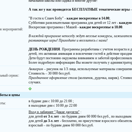
начальной школы или садика и многие другие!
А так же у нас проводятся БЕСПЛАТНЫЕ тематические игры
"В гости к Спанч Бобу" -
каждое воскресенье в 14.00
;
Субботняя развлекательная программа для детей от 12 лет -
каждую 
Воскресная программа с Машей -
каждое воскресенье в 18.00
.
я мероприятий:
В каждой программе непоседу ждут веселые конкурсы, зажигатель
развивающие игры! Приходите и веселитесь с нами!
ДЕНЬ РОЖДЕНИЯ
. Программы разработаны с учетом возраста и 
детей, это активная анимация и вовлечение гостей в действие празд
Дети будут постоянно окружены вниманием и заботой профессиональ
Более подробную информацию Вы можете получить у администратор
Аквагрим
– рисунок на 1/3 лица, используемые материалы совершен
Стоимость – 30 000 бел.руб.
ьный сервис:
Праздничное оформление стола
(колпачок, дудочка, шарик). Стоимос
случаях.
боты и цены
в будние дни с 10:00 до 21:00 ;
оты:
в выходные дни с 10:00 до 22:00
Вход в лабиринт "Дикие джунгли"
:
для детей
от 3-х лет
- по будним дням 60 000 бел.руб., по выходным 
для детей
до 3-х лет
- бесплатно, но присутствие взрослого обязатель
взрослый – по будним дням 60 000 бел.руб.