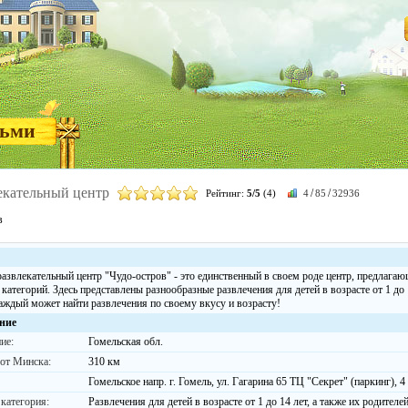
тьми
екательный центр
/
/
Рейтинг:
5/5
(4)
4
85
32936
в
азвлекательный центр "Чудо-остров" - это единственный в своем роде центр, предлага
категорий. Здесь представлены разнообразные развлечения для детей в возрасте от 1 до 
аждый может найти развлечения по своему вкусу и возрасту!
ние
ие:
Гомельская обл.
 от Минска:
310 км
Гомельское напр. г. Гомель, ул. Гагарина 65 ТЦ "Секрет" (паркинг), 4
 категория:
Развлечения для детей в возрасте от 1 до 14 лет, а также их родител