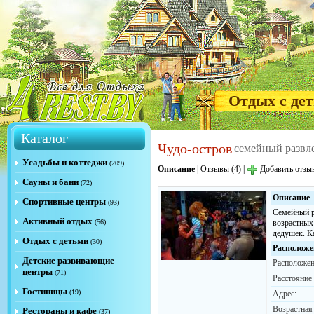
Отдых с де
Каталог
Чудо-остров
семейный развл
Усадьбы и коттеджи
(209)
Описание
|
Отзывы (4)
|
Добавить отзы
Сауны и бани
(72)
Описание
Спортивные центры
(93)
Семейный р
Активный отдых
(56)
возрастных 
дедушек. К
Отдых с детьми
(30)
Расположе
Детские развивающие
Расположен
центры
(71)
Расстояние
Гостиницы
(19)
Адрес:
Возрастная
Рестораны и кафе
(37)