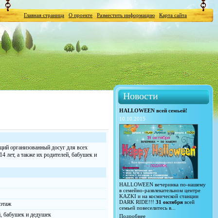
Главная страница
О проекте
Разместить информацию
Карта сайта
Новости
HALLOWEEN всей семьей!
10.10.2015
ющий организованный досуг для всех
14 лет, а также их родителей, бабушек и
HALLOWEEN вечеринка по-нашему
в семейно-развлекательном центре
KAZKI и на космической станции
DARK RIDE!!!
31 октября
всей
 этаж
семьей повеселитесь в...
ей, бабушек и дедушек
Подробнее