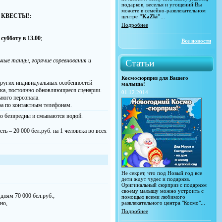
подарков, веселья и угощений Вы
можете в семейно-развлекательном
 - КВЕСТЫ!:
центре
"KaZki"
...
Подробнее
субботу в 13.00
;
Все новости
ные танцы, горячие соревнования и
Статьи
Космосюрприз для Вашего
других индивидуальных особенностей
малыша!
ника, постоянно обновляющиеся сценарии.
01.12.2014
ного персонала.
а по контактным телефонам.
но безвредны и смываются водой.
ть – 20 000 бел.руб. на 1 человека во всех
Не секрет, что под Новый год все
дети ждут чудес и подарков.
Оригинальный сюрприз с подарком
своему малышу можно устроить с
дням 70 000 бел.руб.;
помощью всеми любимого
но,
развлекательного центра "Космо"...
Подробнее