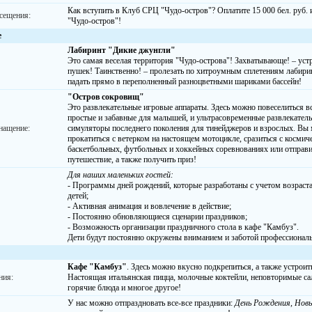
Как вступить в Клуб СРЦ "Чудо-остров"? Оплатите 15 000 бел. руб.
сещения:
"Чудо-остров"!
е
Лабиринт "Дикие джунгли"
Это самая веселая территория "Чудо-острова"! Захватывающе! – ус
пушек! Таинственно! – пролезать по хитроумным сплетениям лабиринт
падать прямо в переполненный разноцветными шариками бассейн!
"Остров сокровищ"
Это развлекательные игровые аппараты. Здесь можно повеселиться в
простые и забавные для малышей, и ультрасовременные развлекатель
нащение:
симуляторы последнего поколения для тинейджеров и взрослых. Вы м
прокатиться с ветерком на настоящем мотоцикле, сразиться с космич
баскетбольных, футбольных и хоккейных соревнованиях или отправи
путешествие, а также получить приз!
Для наших маленьких гостей:
- Программы дней рождений, которые разработаны с учетом возраст
детей;
- Активная анимация и вовлечение в действие;
- Постоянно обновляющиеся сценарии праздников;
- Возможность организации праздничного стола в кафе "Камбуз".
Дети будут постоянно окружены вниманием и заботой профессиональ
Кафе "Камбуз"
. Здесь можно вкусно подкрепиться, а также устроит
ния:
Настоящая итальянская пицца, молочные коктейли, неповторимые сал
горячие блюда и многое другое!
У нас можно отпраздновать все-все праздники:
День Рождения, Новы