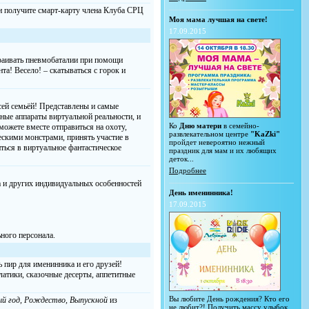
 и получите смарт-карту члена Клуба СРЦ
Моя мама лучшая на свете!
17.09.2015
траивать пневмобаталии при помощи
а! Весело! – скатываться с горок и
сей семьёй! Представлены и самые
ные аппараты виртуальной реальности, и
Ко
Дню матери
в семейно-
ожете вместе отправиться на охоту,
развлекательном центре
"KaZki"
ескими монстрами, принять участие в
пройдет невероятно нежный
ться в виртуальное фантастическое
праздник для мам и их любящих
деток...
Подробнее
а и других индивидуальных особенностей
День именинника!
17.09.2015
ного персонала.
ь пир для именинника и его друзей!
атики, сказочные десерты, аппетитные
Вы любите День рождения? Кто его
й год, Рождество, Выпускной
из
не любит?! Получить массу улыбок,