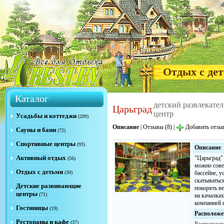
Отдых с де
Каталог
детский развлекате
Царьград
центр
Усадьбы и коттеджи
(209)
Описание
|
Отзывы (8)
|
Добавить отзы
Сауны и бани
(72)
Спортивные центры
(93)
Описание
Активный отдых
"Царьград" 
(56)
можно сове
Отдых с детьми
(30)
бассейне, 
скатываться
Детские развивающие
покорять ве
центры
(71)
на качалках
компанией 
Гостиницы
(19)
Расположе
Рестораны и кафе
(37)