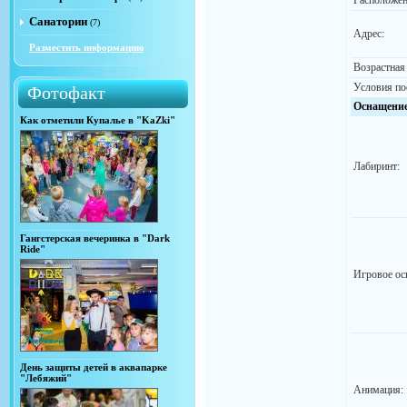
Расположен
Санатории
(7)
Адрес:
Разместить информацию
Возрастная
Условия по
Фотофакт
Оснащени
Как отметили Купалье в "KaZki"
Лабиринт:
Гангстерская вечеринка в "Dark
Ride"
Игровое ос
День защиты детей в аквапарке
"Лебяжий"
Анимация: