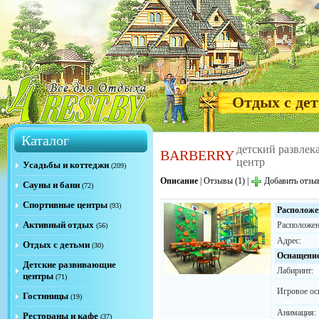
Отдых с де
Каталог
детский развлек
BARBERRY
центр
Усадьбы и коттеджи
(209)
Описание
|
Отзывы (1)
|
Добавить отзы
Сауны и бани
(72)
Спортивные центры
(93)
Расположе
Активный отдых
Расположен
(56)
Адрес:
Отдых с детьми
(30)
Оснащени
Детские развивающие
Лабиринт:
центры
(71)
Игровое ос
Гостиницы
(19)
Анимация:
Рестораны и кафе
(37)