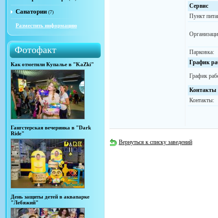
Сервис
Санатории
(7)
Пункт пита
Разместить информацию
Организаци
Фотофакт
Парковка:
График ра
Как отметили Купалье в "KaZki"
График раб
Контакты
Контакты:
Гангстерская вечеринка в "Dark
Ride"
Вернуться к списку заведений
День защиты детей в аквапарке
"Лебяжий"