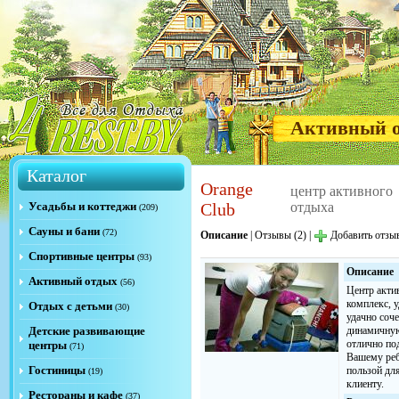
Активный 
Каталог
Orange
центр активного
Усадьбы и коттеджи
Club
отдыха
(209)
Сауны и бани
(72)
Описание
|
Отзывы (2)
|
Добавить отзы
Спортивные центры
(93)
Описание
Активный отдых
(56)
Центр акт
комплекс,
Отдых с детьми
(30)
удачно соч
Детские развивающие
динамичную
отлично по
центры
(71)
Вашему реб
Гостиницы
пользой дл
(19)
клиенту.
Рестораны и кафе
(37)