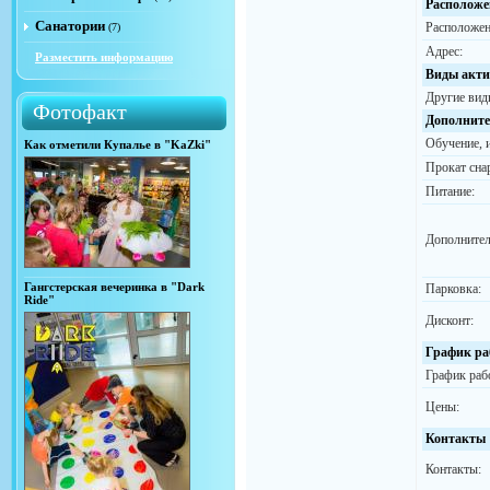
Расположе
Санатории
Расположен
(7)
Адрес:
Разместить информацию
Виды акти
Другие вид
Фотофакт
Дополните
Обучение, 
Как отметили Купалье в "KaZki"
Прокат сна
Питание:
Дополнител
Гангстерская вечеринка в "Dark
Парковка:
Ride"
Дисконт:
График ра
График раб
Цены:
Контакты
Контакты: