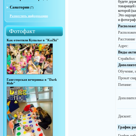
будете дер
товарищей 
Санатории
(7)
которой (ка
Это ощущен
Разместить информацию
и фотографи
Расположе
Фотофакт
Расположен
Расстояние
Как отметили Купалье в "KaZki"
Адрес:
Виды акти
Страйкбол:
Дополните
Обучение, 
Прокат сна
Гангстерская вечеринка в "Dark
Ride"
Питание:
Дополнител
Дисконт:
График ра
График раб