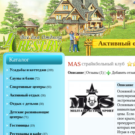
Активный 
Каталог
MAS
страйкбольный клуб
Усадьбы и коттеджи
(209)
Описание
|
Отзывы (1)
|
Добавить отзы
Сауны и бани
(72)
Описание
Спортивные центры
(93)
Основной з
Активный отдых
(56)
популяриза
экстремаль
Отдых с детьми
(30)
Основным п
внимательн
Детские развивающие
цены. Если 
центры
(71)
свое крыло
премудрост
Гостиницы
(19)
которых вм
Играя в стр
Рестораны и кафе
(37)