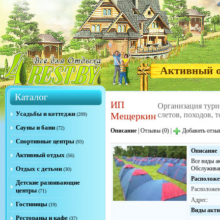
Активный 
Каталог
ИП
Организация тури
Усадьбы и коттеджи
Мещеркин
слетов, походов, 
(209)
Сауны и бани
(72)
Описание
|
Отзывы (0)
|
Добавить отзы
Спортивные центры
(93)
Описание
Активный отдых
(56)
Все виды а
Отдых с детьми
Обслуживан
(30)
Расположе
Детские развивающие
Расположен
центры
(71)
Адрес:
Гостиницы
(19)
Виды акти
Рестораны и кафе
(37)