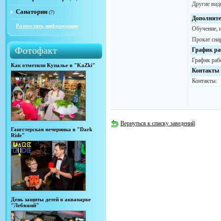
Другие вид
Санатории
(7)
Дополните
Разместить информацию
Обучение, 
Прокат сна
Фотофакт
График ра
График раб
Как отметили Купалье в "KaZki"
Контакты
Контакты:
Вернуться к списку заведений
Гангстерская вечеринка в "Dark
Ride"
День защиты детей в аквапарке
"Лебяжий"