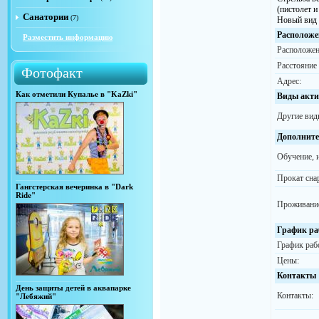
(пистолет и
Санатории
(7)
Новый вид 
Расположе
Разместить информацию
Расположен
Расстояние
Фотофакт
Адрес:
Как отметили Купалье в "KaZki"
Виды акти
Другие вид
Дополните
Обучение, 
Прокат сна
Гангстерская вечеринка в "Dark
Ride"
Проживани
График ра
График раб
Цены:
Контакты
День защиты детей в аквапарке
Контакты:
"Лебяжий"