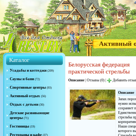
Активный 
Каталог
Белорусская федерация
Усадьбы и коттеджи
практической стрельбы
(209)
Сауны и бани
(72)
Описание
|
Отзывы (0)
|
Добавить отзы
Спортивные центры
(93)
Описание
Активный отдых
(56)
Запах поро
нужно испы
Отдых с детьми
(30)
сохраняет 
Детские развивающие
Единственн
стрельбы п
центры
(71)
корпоратив
Гостиницы
Наши специ
(19)
которого вы
Рестораны и кафе
(37)
Стрельба в