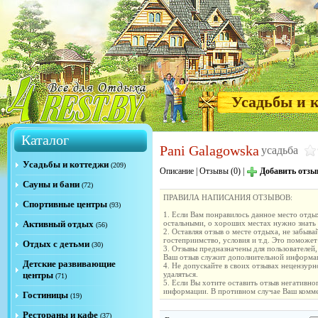
Усадьбы и 
Каталог
Pani Galagowska
усадьба
Усадьбы и коттеджи
(209)
Описание
|
Отзывы (0)
|
Добавить отзы
Сауны и бани
(72)
ПРАВИЛА НАПИСАНИЯ ОТЗЫВОВ:
Спортивные центры
(93)
1. Если Вам понравилось данное место отды
Активный отдых
остальными, о хороших местах нужно знать 
(56)
2. Оставляя отзыв о месте отдыха, не забыв
гостеприимство, условия и т.д. Это поможе
Отдых с детьми
(30)
3. Отзывы предназначены для пользователей
Ваш отзыв служит дополнительной информац
Детские развивающие
4. Не допускайте в своих отзывах нецензур
центры
удаляться.
(71)
5. Если Вы хотите оставить отзыв негативн
информации. В противном случае Ваш комме
Гостиницы
(19)
Рестораны и кафе
(37)