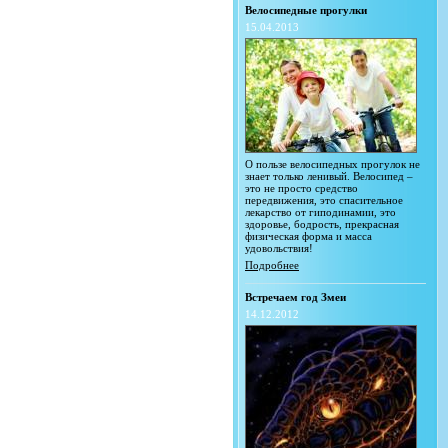
Велосипедные прогулки
15.04.2013
О пользе велосипедных прогулок не
знает только ленивый. Велосипед –
это не просто средство
передвижения, это спасительное
лекарство от гиподинамии, это
здоровье, бодрость, прекрасная
физическая форма и масса
удовольствия!
Подробнее
Встречаем год Змеи
14.12.2012