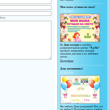
Моя мама лучшая на свете!
17.09.2015
йта)
Ко
Дню матери
в семейно-
развлекательном центре
"KaZki"
пройдет невероятно нежный
праздник для мам и их любящих
деток...
Подробнее
День именинника!
17.09.2015
Вы любите День рождения? Кто его
не любит?! Получить массу улыбок,