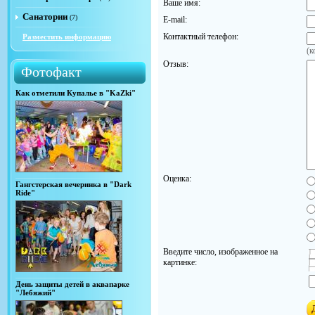
Ваше имя:
Санатории
(7)
E-mail:
Контактный телефон:
Разместить информацию
(к
Отзыв:
Фотофакт
Как отметили Купалье в "KaZki"
Оценка:
Гангстерская вечеринка в "Dark
Ride"
Введите число, изображенное на
картинке:
День защиты детей в аквапарке
"Лебяжий"