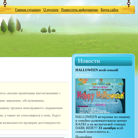
Главная страница
О проекте
Разместить информацию
Карта сайта
Новости
HALLOWEEN всей семьей!
10.10.2015
итесь своими приятными впечатлениями с
само заведение, обслуживание,
ужащему проката неисправного снаряжения.
, а также не относящиеся к теме, будут
HALLOWEEN вечеринка по-нашему
в семейно-развлекательном центре
для возможности проверки достоверности
KAZKI и на космической станции
DARK RIDE!!!
31 октября
всей
семьей повеселитесь в...
Подробнее