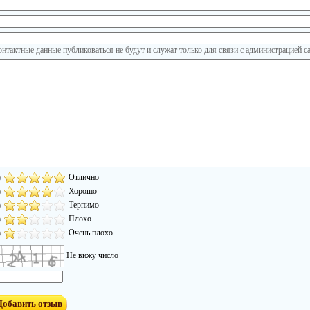
онтактные данные публиковаться не будут и служат только для связи с администрацией са
Отлично
Хорошо
Терпимо
Плохо
Очень плохо
Не вижу число