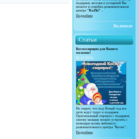
подарков, веселья и угощений Вы
можете в семейно-развлекательном
центре
"KaZki"
...
Подробнее
Все новости
Статьи
Космосюрприз для Вашего
малыша!
01.12.2014
Не секрет, что под Новый год все
дети ждут чудес и подарков.
Оригинальный сюрприз с подарком
своему малышу можно устроить с
помощью всеми любимого
развлекательного центра "Космо"...
Подробнее