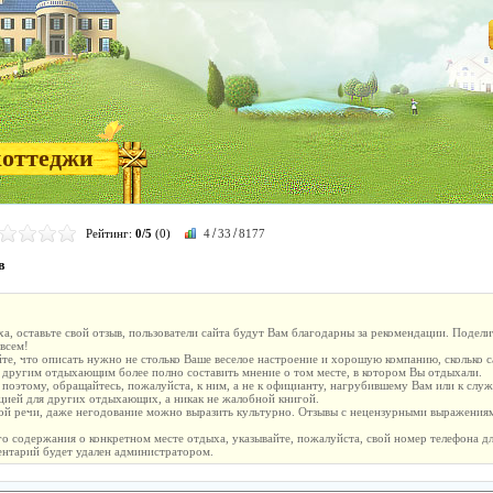
коттеджи
/
/
Рейтинг:
0/5
(0)
4
33
8177
в
ха, оставьте свой отзыв, пользователи сайта будут Вам благодарны за рекомендации. Подел
всем!
айте, что описать нужно не столько Ваше веселое настроение и хорошую компанию, сколько 
т другим отдыхающим более полно составить мнение о том месте, в котором Вы отдыхали.
, поэтому, обращайтесь, пожалуйста, к ним, а не к официанту, нагрубившему Вам или к сл
ией для других отдыхающих, а никак не жалобной книгой.
ной речи, даже негодование можно выразить культурно. Отзывы с нецензурными выражениями
ого содержания о конкретном месте отдыха, указывайте, пожалуйста, свой номер телефона 
нтарий будет удален администратором.