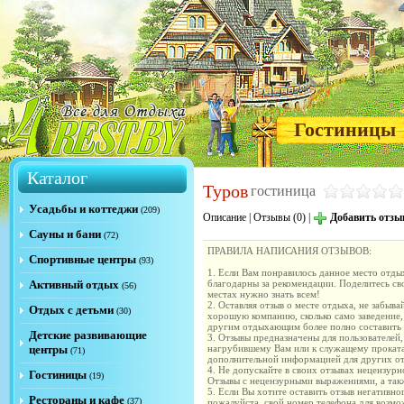
Гостиницы
Каталог
Туров
гостиница
Усадьбы и коттеджи
(209)
Описание
|
Отзывы (0)
|
Добавить отзы
Сауны и бани
(72)
ПРАВИЛА НАПИСАНИЯ ОТЗЫВОВ:
Спортивные центры
(93)
1. Если Вам понравилось данное место отдых
Активный отдых
благодарны за рекомендации. Поделитесь с
(56)
местах нужно знать всем!
2. Оставляя отзыв о месте отдыха, не забыва
Отдых с детьми
(30)
хорошую компанию, сколько само заведение,
другим отдыхающим более полно составить м
Детские развивающие
3. Отзывы предназначены для пользователей,
центры
нагрубившему Вам или к служащему проката
(71)
дополнительной информацией для других от
4. Не допускайте в своих отзывах нецензур
Гостиницы
(19)
Отзывы с нецензурными выражениями, а такж
5. Если Вы хотите оставить отзыв негативно
Рестораны и кафе
(37)
пожалуйста, свой номер телефона для возм