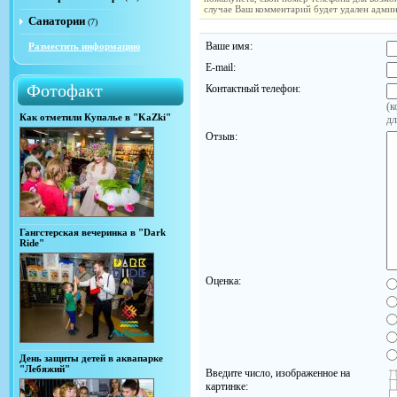
случае Ваш комментарий будет удален адми
Санатории
(7)
Ваше имя:
Разместить информацию
E-mail:
Фотофакт
Контактный телефон:
(к
Как отметили Купалье в "KaZki"
дл
Отзыв:
Гангстерская вечеринка в "Dark
Ride"
Оценка:
День защиты детей в аквапарке
"Лебяжий"
Введите число, изображенное на
картинке: