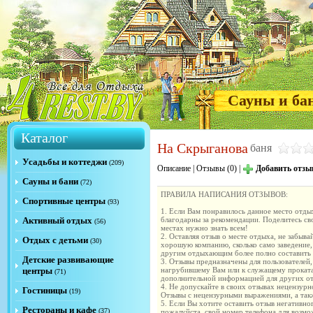
Сауны и ба
Каталог
На Скрыганова
баня
Усадьбы и коттеджи
(209)
Описание
|
Отзывы (0)
|
Добавить отзы
Сауны и бани
(72)
ПРАВИЛА НАПИСАНИЯ ОТЗЫВОВ:
Спортивные центры
(93)
1. Если Вам понравилось данное место отдых
Активный отдых
благодарны за рекомендации. Поделитесь с
(56)
местах нужно знать всем!
2. Оставляя отзыв о месте отдыха, не забыва
Отдых с детьми
(30)
хорошую компанию, сколько само заведение,
другим отдыхающим более полно составить м
Детские развивающие
3. Отзывы предназначены для пользователей,
центры
нагрубившему Вам или к служащему проката
(71)
дополнительной информацией для других от
4. Не допускайте в своих отзывах нецензур
Гостиницы
(19)
Отзывы с нецензурными выражениями, а такж
5. Если Вы хотите оставить отзыв негативно
Рестораны и кафе
(37)
пожалуйста, свой номер телефона для возм