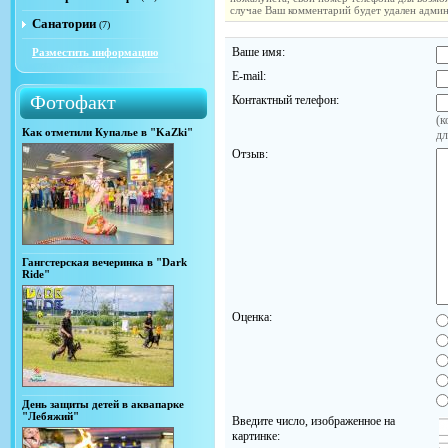
случае Ваш комментарий будет удален адми
Санатории
(7)
Ваше имя:
Разместить информацию
E-mail:
Фотофакт
Контактный телефон:
(к
Как отметили Купалье в "KaZki"
дл
Отзыв:
Гангстерская вечеринка в "Dark
Ride"
Оценка:
День защиты детей в аквапарке
"Лебяжий"
Введите число, изображенное на
картинке: