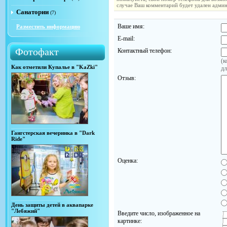
случае Ваш комментарий будет удален адми
Санатории
(7)
Ваше имя:
Разместить информацию
E-mail:
Фотофакт
Контактный телефон:
(к
Как отметили Купалье в "KaZki"
дл
Отзыв:
Гангстерская вечеринка в "Dark
Ride"
Оценка:
День защиты детей в аквапарке
"Лебяжий"
Введите число, изображенное на
картинке: