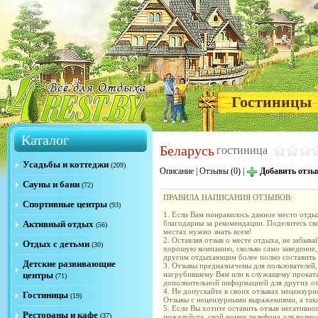
Гостиницы
Каталог
Беларусь
гостиница
Усадьбы и коттеджи
(209)
Описание
|
Отзывы (0)
|
Добавить отзы
Сауны и бани
(72)
ПРАВИЛА НАПИСАНИЯ ОТЗЫВОВ:
Спортивные центры
(93)
1. Если Вам понравилось данное место отдых
Активный отдых
благодарны за рекомендации. Поделитесь с
(56)
местах нужно знать всем!
2. Оставляя отзыв о месте отдыха, не забыва
Отдых с детьми
(30)
хорошую компанию, сколько само заведение,
другим отдыхающим более полно составить м
Детские развивающие
3. Отзывы предназначены для пользователей,
центры
нагрубившему Вам или к служащему проката
(71)
дополнительной информацией для других от
4. Не допускайте в своих отзывах нецензур
Гостиницы
(19)
Отзывы с нецензурными выражениями, а такж
5. Если Вы хотите оставить отзыв негативно
Рестораны и кафе
(37)
пожалуйста, свой номер телефона для возм