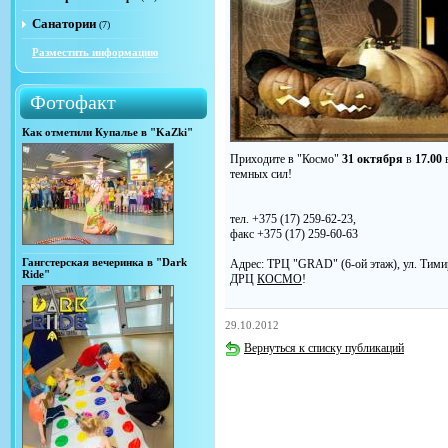
Санатории
(7)
Разместить информацию
Фотофакт
Как отметили Купалье в "KaZki"
Приходите в "Космо"
31 октября
в
17.00
темных сил!
тел. +375 (17) 259-62-23,
факс +375 (17) 259-60-63
Гангстерская вечеринка в "Dark
Адрес: ТРЦ "GRAD" (6-ой этаж), ул. Тими
Ride"
ДРЦ
КОСМО
!
29.10.2012
Вернуться к списку публикаций