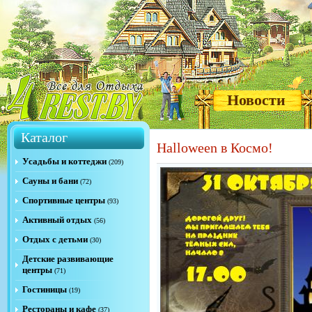
Новости
Каталог
Halloween в Космо!
Усадьбы и коттеджи
(209)
Сауны и бани
(72)
Спортивные центры
(93)
Активный отдых
(56)
Отдых с детьми
(30)
Детские развивающие
центры
(71)
Гостиницы
(19)
Рестораны и кафе
(37)