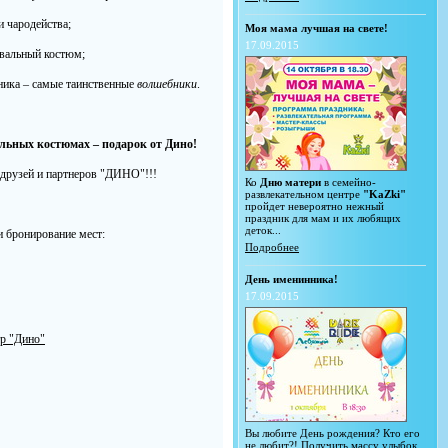
и чародейства;
Моя мама лучшая на свете!
17.09.2015
вальный костюм;
ника – самые таинственные
волшебники
.
льных костюмах – подарок от Дино!
друзей и партнеров "ДИНО"!!!
Ко
Дню матери
в семейно-
развлекательном центре
"KaZki"
пройдет невероятно нежный
праздник для мам и их любящих
деток...
 бронирование мест:
Подробнее
День именинника!
17.09.2015
тр "Дино"
Вы любите День рождения? Кто его
не любит?! Получить массу улыбок,