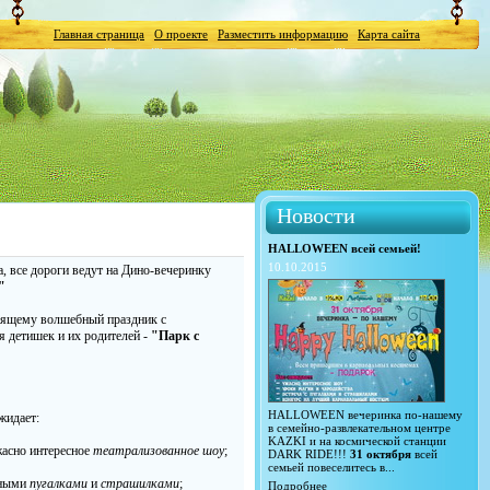
Главная страница
О проекте
Разместить информацию
Карта сайта
Новости
HALLOWEEN всей семьей!
10.10.2015
а, все дороги ведут на Дино-вечеринку
"
оящему волшебный праздник с
я детишек и их родителей -
"Парк с
HALLOWEEN вечеринка по-нашему
жидает:
в семейно-развлекательном центре
KAZKI и на космической станции
жасно интересное
театрализованное шоу
;
DARK RIDE!!!
31 октября
всей
семьей повеселитесь в...
тными
пугалками
и
страшилками
;
Подробнее