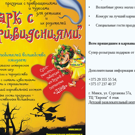
•
Волшебные
уроки магии
•
Конкурс
на лучший карна
•
Специальные гости празд
Всем пришедшим в карнава
Супер-розыгрыш подарков от 
Дополнительная информация и
+375 29 355 55 54;
+375 17 237 40 57
г. Минск, ул. Сурганова 57а,
ТЦ "Европа" 4 этаж
Детский развлекательный цен