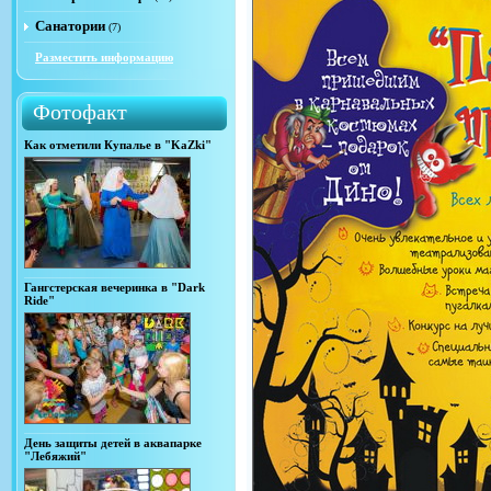
Санатории
(7)
Разместить информацию
Фотофакт
Как отметили Купалье в "KaZki"
Гангстерская вечеринка в "Dark
Ride"
День защиты детей в аквапарке
"Лебяжий"