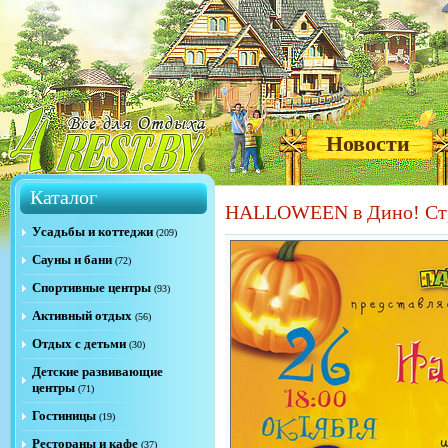
Новости
Каталог
HALLOWEEN в Дино! Ст
Усадьбы и коттеджи
(209)
Сауны и бани
(72)
Спортивные центры
(93)
Активный отдых
(56)
Отдых с детьми
(30)
Детские развивающие
центры
(71)
Гостиницы
(19)
Рестораны и кафе
(37)