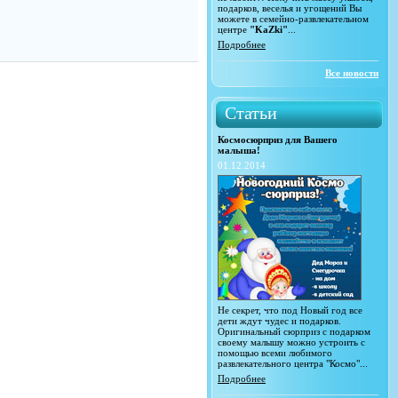
подарков, веселья и угощений Вы
можете в семейно-развлекательном
центре
"KaZki"
...
Подробнее
Все новости
Статьи
Космосюрприз для Вашего
малыша!
01.12.2014
Не секрет, что под Новый год все
дети ждут чудес и подарков.
Оригинальный сюрприз с подарком
своему малышу можно устроить с
помощью всеми любимого
развлекательного центра "Космо"...
Подробнее