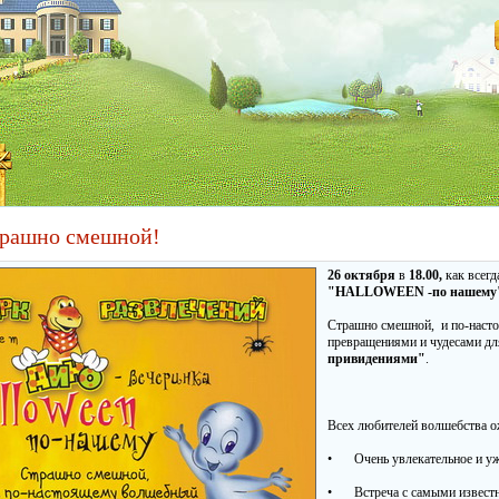
рашно смешной!
26 октября
в
18.00,
как всегд
"HALLOWEEN -по нашему
Страшно смешной, и по-наст
превращениями и чудесами дл
привидениями"
.
Всех любителей волшебства о
•
Очень увлекательное и у
•
Встреча с самыми извес