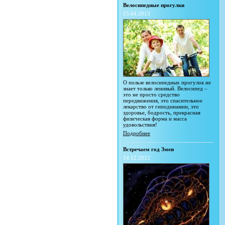
Велосипедные прогулки
15.04.2013
О пользе велосипедных прогулок не
знает только ленивый. Велосипед –
это не просто средство
передвижения, это спасительное
лекарство от гиподинамии, это
здоровье, бодрость, прекрасная
физическая форма и масса
удовольствия!
Подробнее
Встречаем год Змеи
14.12.2012