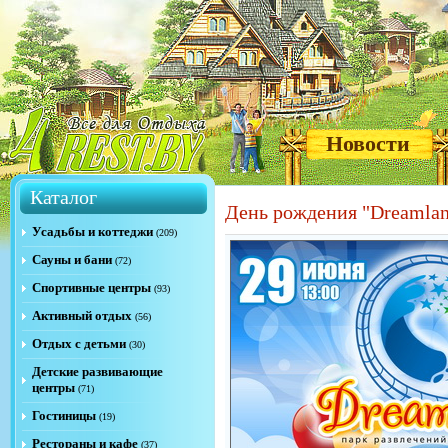
Новости
Каталог
День рождения "Dreamlan
Усадьбы и коттеджи
(209)
Сауны и бани
(72)
Спортивные центры
(93)
Активный отдых
(56)
Отдых с детьми
(30)
Детские развивающие
центры
(71)
Гостиницы
(19)
Рестораны и кафе
(37)