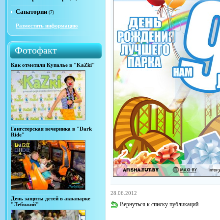
Санатории
(7)
Разместить информацию
Фотофакт
Как отметили Купалье в "KaZki"
Гангстерская вечеринка в "Dark
Ride"
28.06.2012
День защиты детей в аквапарке
Вернуться к списку публикаций
"Лебяжий"