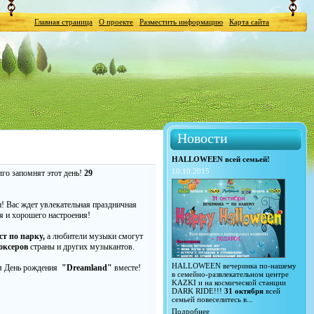
Главная страница
О проекте
Разместить информацию
Карта сайта
Новости
HALLOWEEN всей семьей!
10.10.2015
го запомнят этот день!
29
и! Вас ждет увлекательная праздничная
я и хорошего настроения!
ст по парку,
а любители музыки смогут
оксеров
страны и других музыкантов.
HALLOWEEN вечеринка по-нашему
аем День рождения
"Dreamland"
вместе!
в семейно-развлекательном центре
KAZKI и на космической станции
DARK RIDE!!!
31 октября
всей
семьей повеселитесь в...
Подробнее