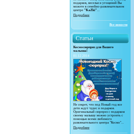
подарков, веселья и угощений Вы
можете в семейно-развлекательном
центре
"KaZki"
...
Подробнее
Все новости
Статьи
Космосюрприз для Вашего
малыша!
01.12.2014
Не секрет, что под Новый год все
дети ждут чудес и подарков.
Оригинальный сюрприз с подарком
своему малышу можно устроить с
помощью всеми любимого
развлекательного центра "Космо"...
Подробнее