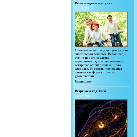
Велосипедные прогулки
15.04.2013
О пользе велосипедных прогулок не
знает только ленивый. Велосипед –
это не просто средство
передвижения, это спасительное
лекарство от гиподинамии, это
здоровье, бодрость, прекрасная
физическая форма и масса
удовольствия!
Подробнее
Встречаем год Змеи
14.12.2012