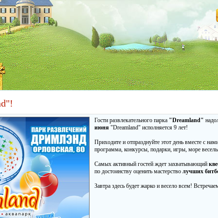
d"!
Гости развлекательного парка
"Dreamland"
надол
июня
"Dreamland" исполняется 9 лет!
Приходите и отпразднуйте этот день вместе с нам
программа, конкурсы, подарки, игры, море весель
Самых активный гостей ждет захватывающий
кве
по достоинству оценить мастерство
лучших битб
Завтра здесь будет жарко и весело всем! Встреч