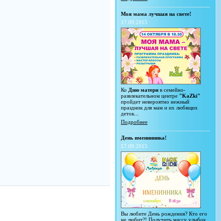
Моя мама лучшая на свете!
17.09.2015
Ко
Дню матери
в семейно-
развлекательном центре
"KaZki"
пройдет невероятно нежный
праздник для мам и их любящих
деток...
Подробнее
День именинника!
17.09.2015
Вы любите День рождения? Кто его
не любит?! Получить массу улыбок,