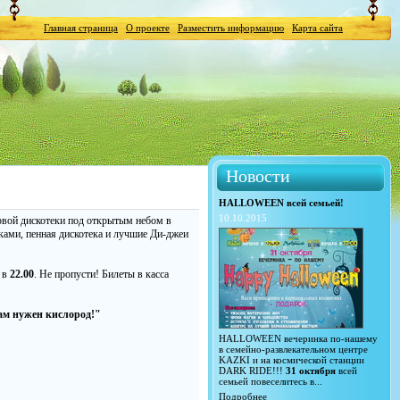
Главная страница
О проекте
Разместить информацию
Карта сайта
Новости
HALLOWEEN всей семьей!
10.10.2015
рвой дискотеки под открытым небом в
тками, пенная дискотека и лучшие Ди-джеи
 в
22.00
. Не пропусти! Билеты в касса
м нужен кислород!"
HALLOWEEN вечеринка по-нашему
в семейно-развлекательном центре
KAZKI и на космической станции
DARK RIDE!!!
31 октября
всей
семьей повеселитесь в...
Подробнее