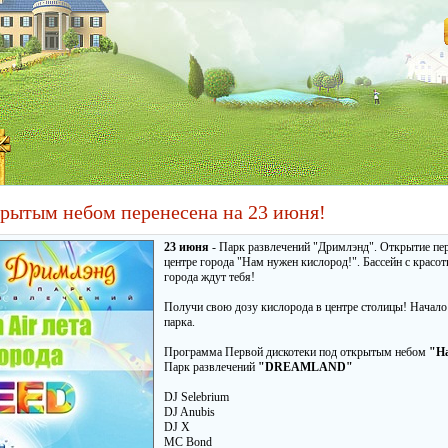
крытым небом перенесена на 23 июня!
23 июня
- Парк развлечений "Дримлэнд". Открытие пе
центре города "Нам нужен кислород!". Бассейн с красо
города ждут тебя!
Получи свою дозу кислорода в центре столицы! Начало
парка.
Программа Первой дискотеки под открытым небом
"На
Парк развлечений
"DREAMLAND"
DJ Selebrium
DJ Anubis
DJ X
MC Bond