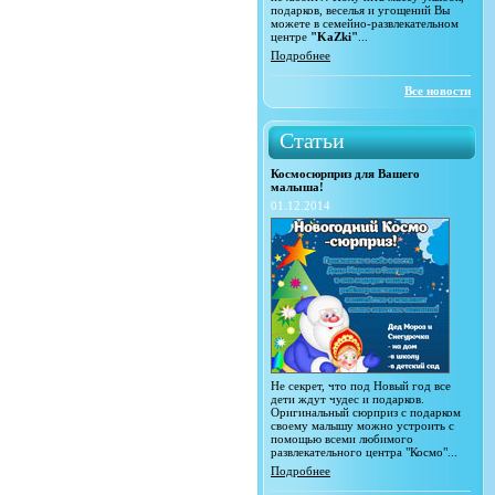
подарков, веселья и угощений Вы
можете в семейно-развлекательном
центре
"KaZki"
...
Подробнее
Все новости
Статьи
Космосюрприз для Вашего
малыша!
01.12.2014
Не секрет, что под Новый год все
дети ждут чудес и подарков.
Оригинальный сюрприз с подарком
своему малышу можно устроить с
помощью всеми любимого
развлекательного центра "Космо"...
Подробнее