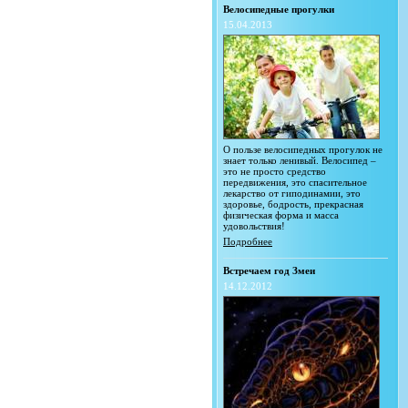
Велосипедные прогулки
15.04.2013
О пользе велосипедных прогулок не
знает только ленивый. Велосипед –
это не просто средство
передвижения, это спасительное
лекарство от гиподинамии, это
здоровье, бодрость, прекрасная
физическая форма и масса
удовольствия!
Подробнее
Встречаем год Змеи
14.12.2012