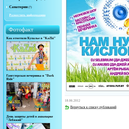
Санатории
(7)
Разместить информацию
Фотофакт
Как отметили Купалье в "KaZki"
Гангстерская вечеринка в "Dark
Ride"
18.06.2012
Вернуться к списку публикаций
День защиты детей в аквапарке
"Лебяжий"