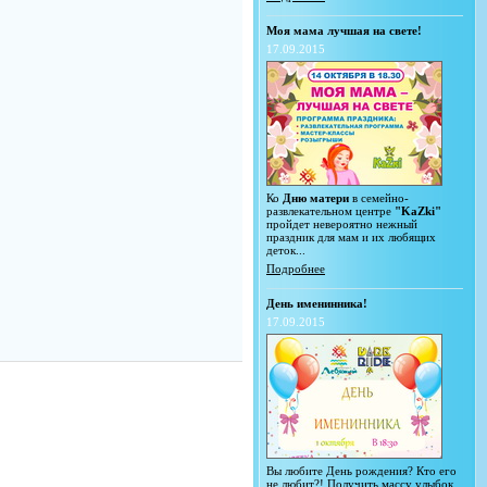
Моя мама лучшая на свете!
17.09.2015
Ко
Дню матери
в семейно-
развлекательном центре
"KaZki"
пройдет невероятно нежный
праздник для мам и их любящих
деток...
Подробнее
День именинника!
17.09.2015
Вы любите День рождения? Кто его
не любит?! Получить массу улыбок,