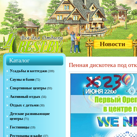
Новости
Каталог
Пенная дискотека под от
Усадьбы и коттеджи
(209)
Сауны и бани
(72)
Спортивные центры
(93)
Активный отдых
(56)
Отдых с детьми
(30)
Детские развивающие
центры
(71)
Гостиницы
(19)
Рестораны и кафе
(37)