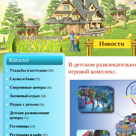
Новости
Каталог
В детском развлекательн
Усадьбы и коттеджи
игровой комплекс.
(209)
Сауны и бани
(72)
Спортивные центры
(93)
Активный отдых
(56)
Отдых с детьми
(30)
Детские развивающие
центры
(71)
Гостиницы
(19)
Рестораны и кафе
(37)