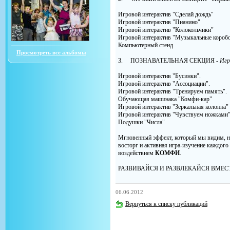
Игровой интерактив "Сделай дождь"
Игровой интерактив "Пианино"
Игровой интерактив "Колокольчики"
Игровой интерактив "Музыкальные короб
Компьютерный стенд
Просмотреть все альбомы
3. ПОЗНАВАТЕЛЬНАЯ СЕКЦИЯ -
Игр
Игровой интерактив "Бусинки".
Игровой интерактив "Ассоциации".
Игровой интерактив "Тренируем память".
Обучающая машинака "Комфи-кар"
Игровой интерактив "Зеркальная колонна"
Игровой интерактив "Чувствуем ножками
Подушки "Числа"
Мгновенный эффект, который мы видим, наб
восторг и активная игра-изучение каждого
воздействием
КОМФИ
.
РАЗВИВАЙСЯ И РАЗВЛЕКАЙСЯ ВМЕС
06.06.2012
Вернуться к списку публикаций