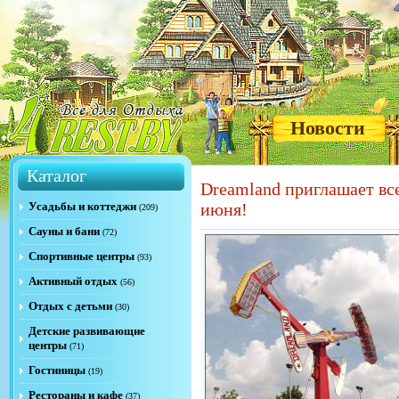
Новости
Каталог
Dreamland приглашает вс
Усадьбы и коттеджи
июня!
(209)
Сауны и бани
(72)
Спортивные центры
(93)
Активный отдых
(56)
Отдых с детьми
(30)
Детские развивающие
центры
(71)
Гостиницы
(19)
Рестораны и кафе
(37)