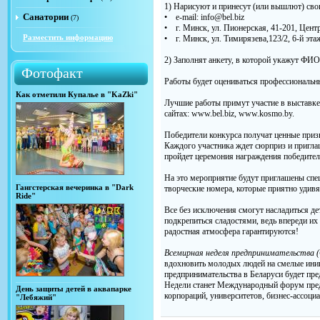
1) Нарисуют и принесут (или вышлют) св
Санатории
• е-mail:
info@bel.biz
(7)
• г. Минск, ул. Пионерская, 41-201, Цен
Разместить информацию
• г. Минск, ул. Тимирязева,123/2, 6-й эт
2) Заполнят анкету, в которой укажут ФИО
Фотофакт
Работы будет оцениваться профессиональ
Как отметили Купалье в "KaZki"
Лучшие работы примут участие в выставке,
сайтах: www.bel.biz, www.kosmo.by.
Победители конкурса получат ценные приз
Каждого участника ждет сюрприз и пригла
пройдет церемония награждения победител
На это мероприятие будут приглашены специ
Гангстерская вечеринка в "Dark
творческие номера, которые приятно удив
Ride"
Все без исключения смогут насладиться д
подкрепиться сладостями, ведь впереди их
радостная атмосфера гарантируются!
Всемирная неделя предпринимательства (G
вдохновить молодых людей на смелые иници
предпринимательства в Беларуси будет пр
Недели станет Международный форум предп
День защиты детей в аквапарке
корпораций, университетов, бизнес-ассоци
"Лебяжий"