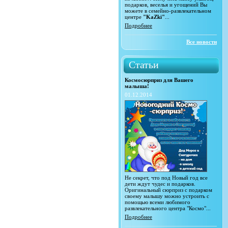
подарков, веселья и угощений Вы
можете в семейно-развлекательном
центре
"KaZki"
...
Подробнее
Все новости
Статьи
Космосюрприз для Вашего
малыша!
01.12.2014
Не секрет, что под Новый год все
дети ждут чудес и подарков.
Оригинальный сюрприз с подарком
своему малышу можно устроить с
помощью всеми любимого
развлекательного центра "Космо"...
Подробнее