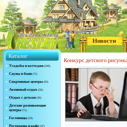
Новости
Каталог
Конкурс детского рисунк
Усадьбы и коттеджи
(209)
Сауны и бани
(72)
Спортивные центры
(93)
Активный отдых
(56)
Отдых с детьми
(30)
Детские развивающие
центры
(71)
Гостиницы
(19)
Рестораны и кафе
(37)