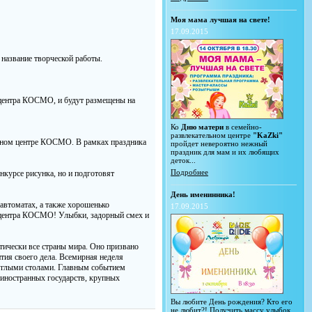
Моя мама лучшая на свете!
17.09.2015
 название творческой работы.
о центра КОСМО, и будут размещены на
Ко
Дню матери
в семейно-
развлекательном центре
"KaZki"
льном центре КОСМО. В рамках праздника
пройдет невероятно нежный
праздник для мам и их любящих
деток...
Подробнее
онкурсе рисунка, но и подготовят
День именинника!
автоматах, а также хорошенько
17.09.2015
го центра КОСМО! Улыбки, задорный смех и
тически все страны мира. Оно призвано
тия своего дела. Всемирная неделя
руглыми столами. Главным событием
 иностранных государств, крупных
Вы любите День рождения? Кто его
не любит?! Получить массу улыбок,