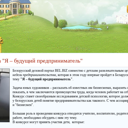
а "Я – будущий предприниматель"
Белорусский деловой портал BEL.BIZ совместно с детским развлекательным ц
недели предпринимательства
, которая в этом году впервые пройдет в Беларус
тему
"Я – будущий предприниматель"
.
Задача юных художников – рассказать об известных им бизнесменах, выразить 
показать, в чем заключаются преимущества труда, когда человек работает на се
Конкурс станет своеобразным исследованием детской психологии, которое до
у белорусских детей понятие предпринимательства как такового. С чем ассоции
и "бизнесмен".
Большая роль в проведении конкурса отводится учителю, воспитателю, родите
работе, необходимо обсудить с ним эту тему.
В конкурсе могут принять участия дети, которые: