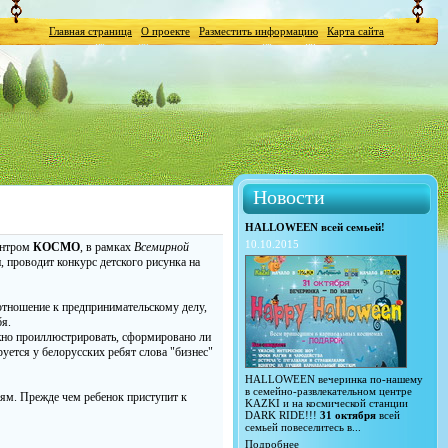
Главная страница
О проекте
Разместить информацию
Карта сайта
Новости
HALLOWEEN всей семьей!
10.10.2015
ентром
КОСМО
, в рамках
Всемирной
и, проводит конкурс детского рисунка на
отношение к предпринимательскому делу,
бя.
лжно проиллюстрировать, сформировано ли
руется у белорусских ребят слова "бизнес"
HALLOWEEN вечеринка по-нашему
в семейно-развлекательном центре
лям. Прежде чем ребенок приступит к
KAZKI и на космической станции
DARK RIDE!!!
31 октября
всей
семьей повеселитесь в...
Подробнее