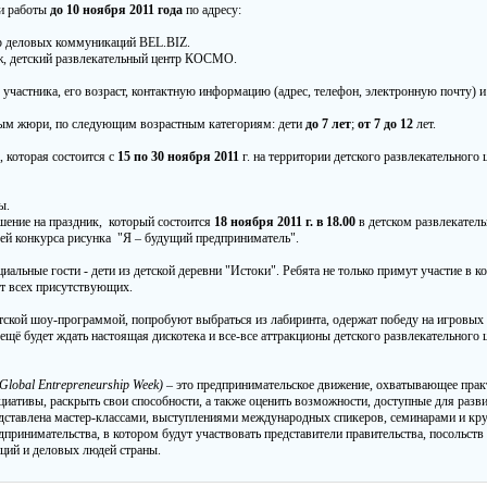
ои работы
до 10 ноября 2011 года
по адресу:
тр деловых коммуникаций BEL.BIZ.
аж, детский развлекательный центр КОСМО.
 участника, его возраст, контактную информацию (адрес, телефон, электронную почту) и
ным жюри, по следующим возрастным категориям: дети
до 7 лет
;
от 7 до 12
лет.
 которая состоится с
15 по 30 ноября 2011
г. на территории детского развлекательног
ы.
шение на праздник, который состоится
18 ноября 2011 г. в 18.00
в детском развлекате
ей конкурса рисунка "Я – будущий предприниматель".
альные гости - дети из детской деревни "Истоки". Ребята не только примут участие в к
ят всех присутствующих.
етской шоу-программой, попробуют выбраться из лабиринта, одержат победу на игровых 
 ещё будет ждать настоящая дискотека и все-все аттракционы детского развлекательно
lobal Entrepreneurship Week)
– это предпринимательское движение, охватывающее прак
ативы, раскрыть свои способности, а также оценить возможности, доступные для разви
едставлена мастер-классами, выступлениями международных спикеров, семинарами и к
ринимательства, в котором будут участвовать представители правительства, посольств
аций и деловых людей страны.