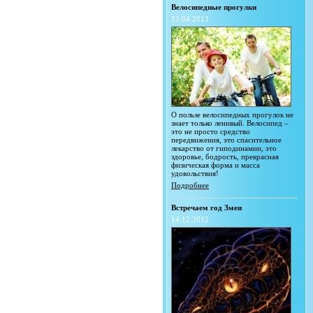
Велосипедные прогулки
15.04.2013
О пользе велосипедных прогулок не
знает только ленивый. Велосипед –
это не просто средство
передвижения, это спасительное
лекарство от гиподинамии, это
здоровье, бодрость, прекрасная
физическая форма и масса
удовольствия!
Подробнее
Встречаем год Змеи
14.12.2012