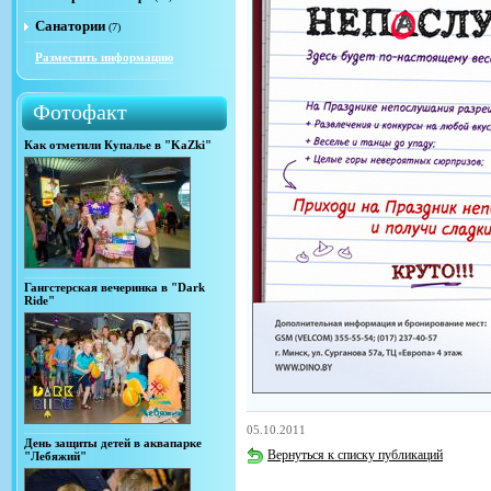
Санатории
(7)
Разместить информацию
Фотофакт
Как отметили Купалье в "KaZki"
Гангстерская вечеринка в "Dark
Ride"
05.10.2011
День защиты детей в аквапарке
Вернуться к списку публикаций
"Лебяжий"