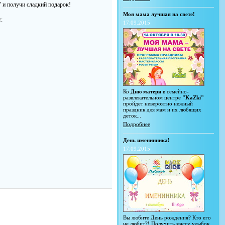
и получи сладкий подарок!
Моя мама лучшая на свете!
:
17.09.2015
Ко
Дню матери
в семейно-
развлекательном центре
"KaZki"
пройдет невероятно нежный
праздник для мам и их любящих
деток...
Подробнее
День именинника!
17.09.2015
Вы любите День рождения? Кто его
не любит?! Получить массу улыбок,