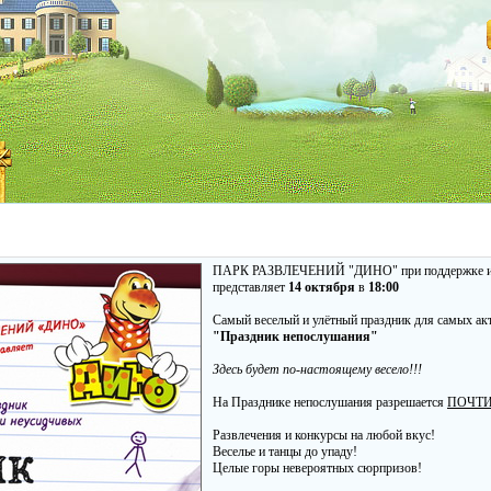
ПАРК РАЗВЛЕЧЕНИЙ "ДИНО" при поддержке ин
представляет
14 октября
в
18:00
Самый веселый и улётный праздник для самых ак
"Праздник непослушания"
Здесь будет по-настоящему весело!!!
На Празднике непослушания разрешается
ПОЧТИ
Развлечения и конкурсы на любой вкус!
Веселье и танцы до упаду!
Целые горы невероятных сюрпризов!