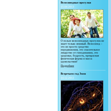
Велосипедные прогулки
15.04.2013
О пользе велосипедных прогулок не
знает только ленивый. Велосипед –
это не просто средство
передвижения, это спасительное
лекарство от гиподинамии, это
здоровье, бодрость, прекрасная
физическая форма и масса
удовольствия!
Подробнее
Встречаем год Змеи
14.12.2012