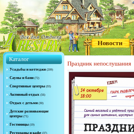
Новости
Каталог
Праздник непослушания
Усадьбы и коттеджи
(209)
Сауны и бани
(72)
Спортивные центры
(93)
Активный отдых
(56)
Отдых с детьми
(30)
Детские развивающие
центры
(71)
Гостиницы
(19)
Рестораны и кафе
(37)