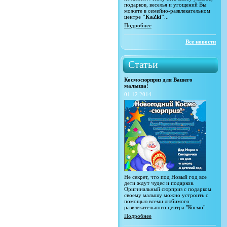
подарков, веселья и угощений Вы
можете в семейно-развлекательном
центре
"KaZki"
...
Подробнее
Все новости
Статьи
Космосюрприз для Вашего
малыша!
01.12.2014
Не секрет, что под Новый год все
дети ждут чудес и подарков.
Оригинальный сюрприз с подарком
своему малышу можно устроить с
помощью всеми любимого
развлекательного центра "Космо"...
Подробнее