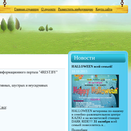
Главная страница
О проекте
Разместить информацию
Карта сайта
Новости
HALLOWEEN всей семьей!
10.10.2015
формационного портала "4REST.BY"
тивных, шустрых и неусидчивых
 все
:
HALLOWEEN вечеринка по-нашему
в семейно-развлекательном центре
KAZKI и на космической станции
DARK RIDE!!!
31 октября
всей
семьей повеселитесь в...
Подробнее