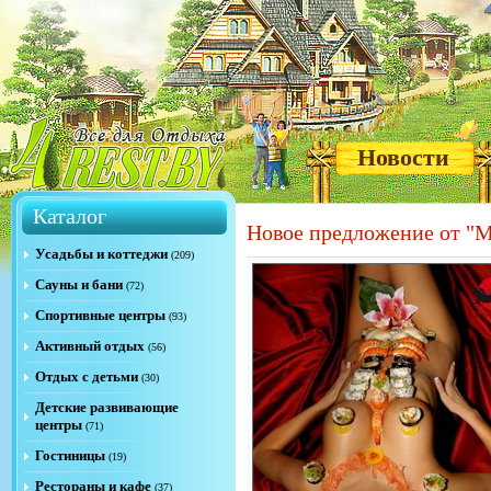
Новости
Каталог
Новое предложение от "М
Усадьбы и коттеджи
(209)
Сауны и бани
(72)
Спортивные центры
(93)
Активный отдых
(56)
Отдых с детьми
(30)
Детские развивающие
центры
(71)
Гостиницы
(19)
Рестораны и кафе
(37)