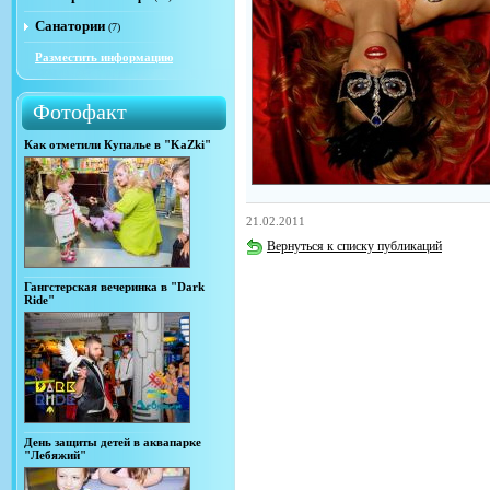
Санатории
(7)
Разместить информацию
Фотофакт
Как отметили Купалье в "KaZki"
21.02.2011
Вернуться к списку публикаций
Гангстерская вечеринка в "Dark
Ride"
День защиты детей в аквапарке
"Лебяжий"