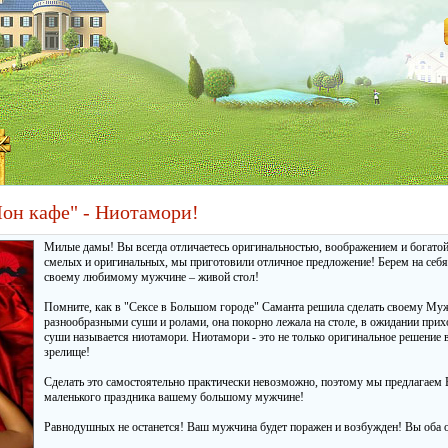
он кафе" - Ниотамори!
Милые дамы! Вы всегда отличаетесь оригинальностью, воображением и богатой
смелых и оригинальных, мы приготовили отличное предложение! Берем на себя
своему любимому мужчине – живой стол!
Помните, как в "Сексе в Большом городе" Саманта решила сделать своему Муж
разнообразными суши и ролами, она покорно лежала на столе, в ожидании при
суши называется ниотамори. Ниотамори - это не только оригинальное решение 
зрелище!
Сделать это самостоятельно практически невозможно, поэтому мы предлагаем
маленького праздника вашему большому мужчине!
Равнодушных не останется! Ваш мужчина будет поражен и возбужден! Вы оба о