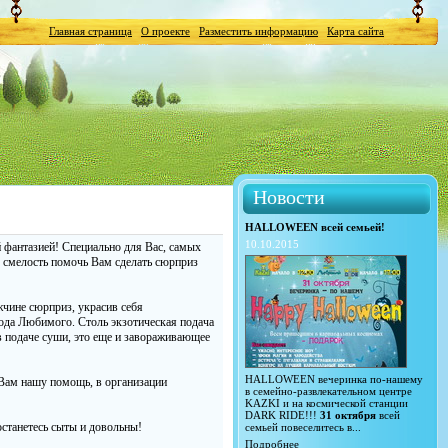
Главная страница
О проекте
Разместить информацию
Карта сайта
Новости
HALLOWEEN всей семьей!
10.10.2015
 фантазией! Специально для Вас, самых
 смелость помочь Вам сделать сюрприз
чине сюрприз, украсив себя
хода Любимого. Столь экзотическая подача
в подаче суши, это еще и завораживающее
HALLOWEEN вечеринка по-нашему
 Вам нашу помощь, в организации
в семейно-развлекательном центре
KAZKI и на космической станции
DARK RIDE!!!
31 октября
всей
станетесь сыты и довольны!
семьей повеселитесь в...
Подробнее