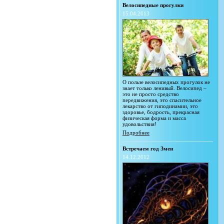
Велосипедные прогулки
15.04.2013
О пользе велосипедных прогулок не
знает только ленивый. Велосипед –
это не просто средство
передвижения, это спасительное
лекарство от гиподинамии, это
здоровье, бодрость, прекрасная
физическая форма и масса
удовольствия!
Подробнее
Встречаем год Змеи
14.12.2012