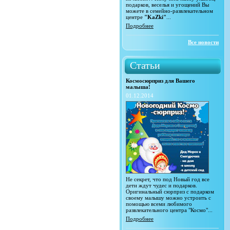
подарков, веселья и угощений Вы
можете в семейно-развлекательном
центре
"KaZki"
...
Подробнее
Все новости
Статьи
Космосюрприз для Вашего
малыша!
01.12.2014
Не секрет, что под Новый год все
дети ждут чудес и подарков.
Оригинальный сюрприз с подарком
своему малышу можно устроить с
помощью всеми любимого
развлекательного центра "Космо"...
Подробнее