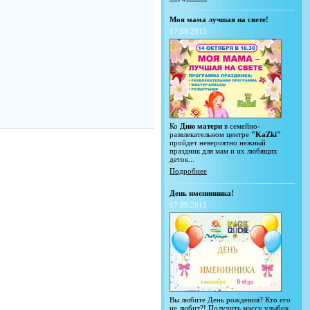
Моя мама лучшая на свете!
17.09.2015
Ко
Дню матери
в семейно-
развлекательном центре
"KaZki"
пройдет невероятно нежный
праздник для мам и их любящих
деток...
Подробнее
День именинника!
17.09.2015
Вы любите День рождения? Кто его
не любит?! Получить массу улыбок,