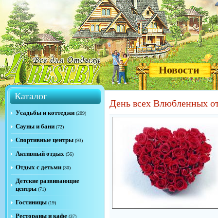
Новости
Каталог
День всех Влюбленных о
Усадьбы и коттеджи
(209)
Сауны и бани
(72)
Спортивные центры
(93)
Активный отдых
(56)
Отдых с детьми
(30)
Детские развивающие
центры
(71)
Гостиницы
(19)
Рестораны и кафе
(37)