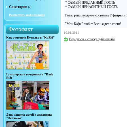
* САМЫЙ ПРЕДАННЫЙ ГОСТЬ
Санатории
* САМЫЙ НЕНАСЫТНЫЙ ГОСТЬ
(7)
Разместить информацию
Розыгрыш подарков состоится
7 февраля 
"Мон Кафе" любит Вас и ждет в гости!
Фотофакт
10.01.2011
Как отметили Купалье в "KaZki"
Вернуться к списку публикаций
Гангстерская вечеринка в "Dark
Ride"
День защиты детей в аквапарке
"Лебяжий"