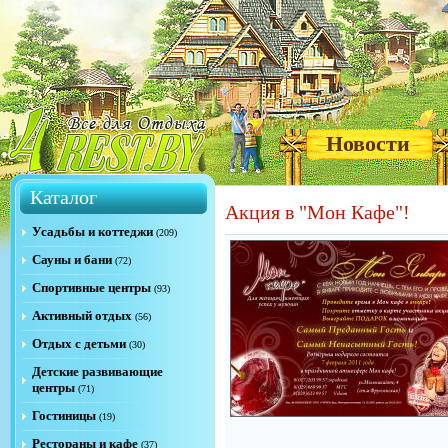
Новости
Каталог
Акция в "Мон Кафе"!
Усадьбы и коттеджи
(209)
Сауны и бани
(72)
Спортивные центры
(93)
Активный отдых
(56)
Отдых с детьми
(30)
Детские развивающие
центры
(71)
Гостиницы
(19)
Рестораны и кафе
(37)