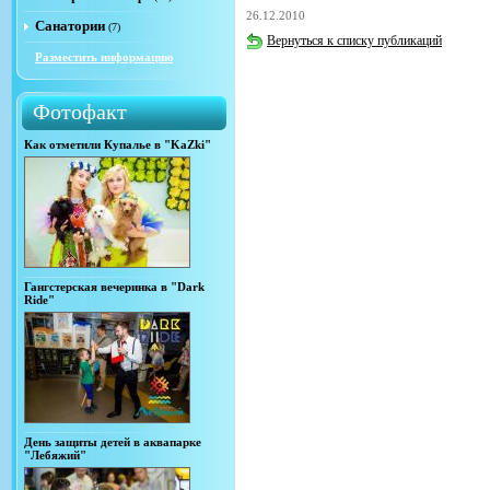
26.12.2010
Санатории
(7)
Вернуться к списку публикаций
Разместить информацию
Фотофакт
Как отметили Купалье в "KaZki"
Гангстерская вечеринка в "Dark
Ride"
День защиты детей в аквапарке
"Лебяжий"