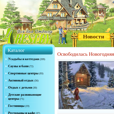
Новости
Каталог
Освободилась Новогодняя
Усадьбы и коттеджи
(209)
Сауны и бани
(72)
Спортивные центры
(93)
Активный отдых
(56)
Отдых с детьми
(30)
Детские развивающие
центры
(71)
Гостиницы
(19)
Рестораны и кафе
(37)