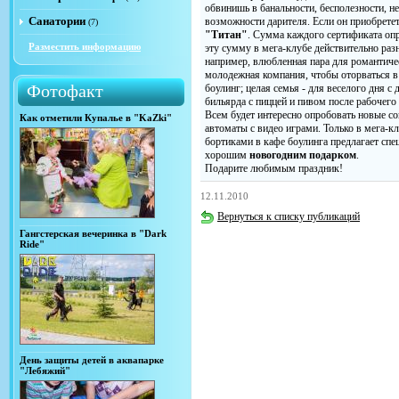
обвинишь в банальности, бесполезности, н
Санатории
возможности дарителя. Если он приобрете
(7)
"Титан"
. Сумма каждого сертификата опр
Разместить информацию
эту сумму в мега-клубе действительно раз
например, влюбленная пара для романтичес
молодежная компания, чтобы оторваться в 
Фотофакт
боулинг; целая семья - для веселого дня с 
бильярда с пиццей и пивом после рабочего 
Всем будет интересно опробовать новые с
Как отметили Купалье в "KaZki"
автоматы с видео играми. Только в мега-к
бортиками в кафе боулинга предлагает спе
хорошим
новогодним подарком
.
Подарите любимым праздник!
12.11.2010
Вернуться к списку публикаций
Гангстерская вечеринка в "Dark
Ride"
День защиты детей в аквапарке
"Лебяжий"