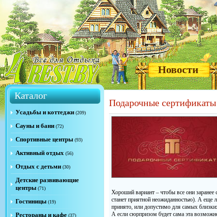
Новости
Каталог
Подарочные сертификаты 
Усадьбы и коттеджи
(209)
Сауны и бани
(72)
Спортивные центры
(93)
Активный отдых
(56)
Отдых с детьми
(30)
Детские развивающие
центры
(71)
Хороший вариант – чтобы все они заранее с
станет приятной неожиданностью). А еще лу
Гостиницы
(19)
принято, или допустимо для самых близки
А если сюрпризом будет сама эта возможно
Рестораны и кафе
(37)