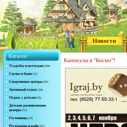
Новости
Каталог
Каникулы в "Космо"!
Усадьбы и коттеджи
(209)
Сауны и бани
(72)
Спортивные центры
(93)
Активный отдых
(56)
Отдых с детьми
(30)
Детские развивающие
центры
(71)
Гостиницы
(19)
Рестораны и кафе
(37)