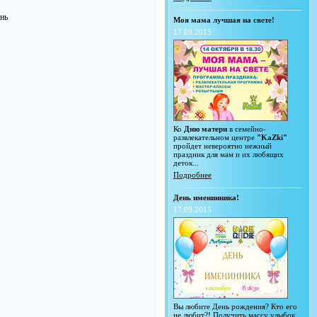
ень
Моя мама лучшая на свете!
17.09.2015
Ко
Дню матери
в семейно-
развлекательном центре
"KaZki"
пройдет невероятно нежный
праздник для мам и их любящих
деток...
Подробнее
День именинника!
17.09.2015
Вы любите День рождения? Кто его
не любит?! Получить массу улыбок,