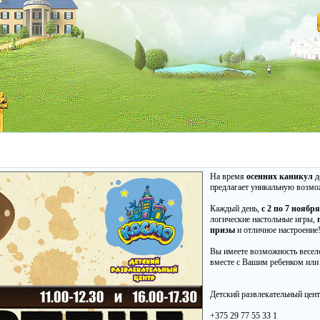
На время
осенних каникул
д
предлагает уникальную возмо
Каждый день,
с 2 по 7 ноября
логические настольные игры,
призы
и отличное настроение
Вы имеете возможность весело
вместе с Вашим ребенком или 
Детский развлекательный цен
+375 29 77 55 33 1