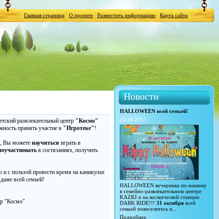
Главная страница
О проекте
Разместить информацию
Карта сайта
Новости
HALLOWEEN всей семьей!
10.10.2015
етский развлекательный центр
"Космо"
жность принять участие в
"Игротеке"
!
, Вы можете
научиться
играть в
поучаствовать
в состязаниях, получить
!
 и с пользой провести время на каникулах
даже всей семьей!
HALLOWEEN вечеринка по-нашему
в семейно-развлекательном центре
KAZKI и на космической станции
тр "Космо"
DARK RIDE!!!
31 октября
всей
семьей повеселитесь в...
Подробнее