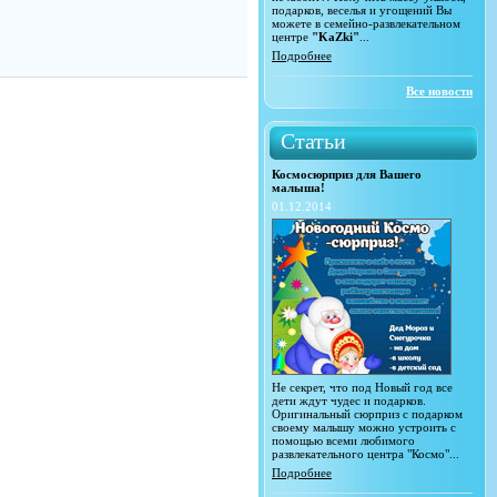
подарков, веселья и угощений Вы
можете в семейно-развлекательном
центре
"KaZki"
...
Подробнее
Все новости
Статьи
Космосюрприз для Вашего
малыша!
01.12.2014
Не секрет, что под Новый год все
дети ждут чудес и подарков.
Оригинальный сюрприз с подарком
своему малышу можно устроить с
помощью всеми любимого
развлекательного центра "Космо"...
Подробнее