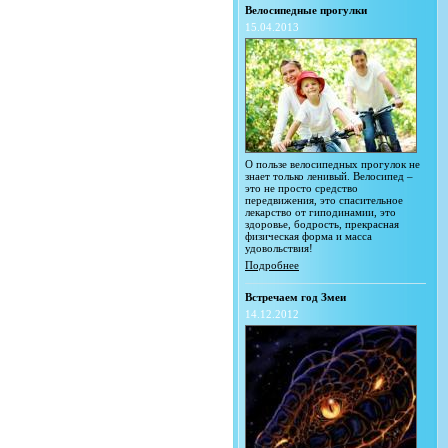
Велосипедные прогулки
15.04.2013
О пользе велосипедных прогулок не
знает только ленивый. Велосипед –
это не просто средство
передвижения, это спасительное
лекарство от гиподинамии, это
здоровье, бодрость, прекрасная
физическая форма и масса
удовольствия!
Подробнее
Встречаем год Змеи
14.12.2012