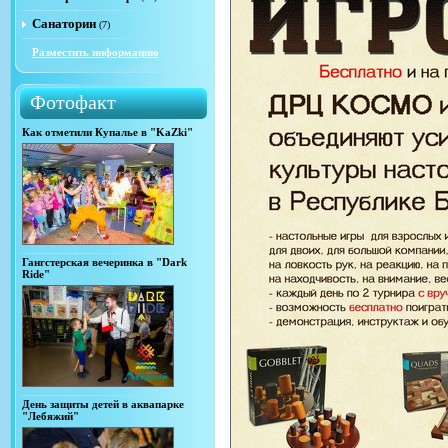
Санатории
(7)
Разместить информацию
Фотофакт
Как отметили Купалье в "KaZki"
Гангстерская вечеринка в "Dark
Ride"
День защиты детей в аквапарке
"Лебяжий"