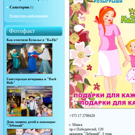
Санатории
(7)
Разместить информацию
Фотофакт
Как отметили Купалье в "KaZki"
Гангстерская вечеринка в "Dark
Ride"
+375 17 2798420
День защиты детей в аквапарке
г. Минск
"Лебяжий"
пр-т Победителей, 120
аквапарк "Лебяжий", 3 этаж