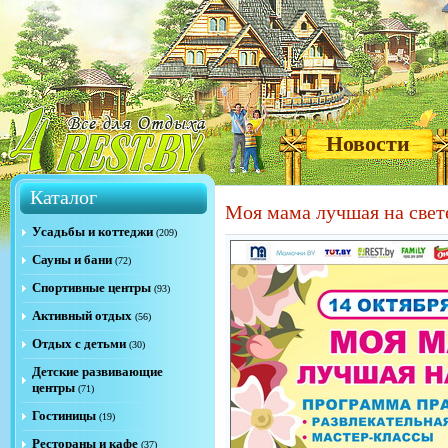
Новости
Каталог
Моя мама лучшая на свет
Усадьбы и коттеджи
(209)
Сауны и бани
(72)
Спортивные центры
(93)
Активный отдых
(56)
Отдых с детьми
(30)
Детские развивающие
центры
(71)
Гостиницы
(19)
Рестораны и кафе
(37)