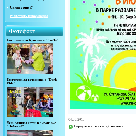
Санатории
(7)
Разместить информацию
Фотофакт
Как отметили Купалье в "KaZki"
Гангстерская вечеринка в "Dark
Ride"
04.06.2015
День защиты детей в аквапарке
Вернуться к списку публикаций
"Лебяжий"