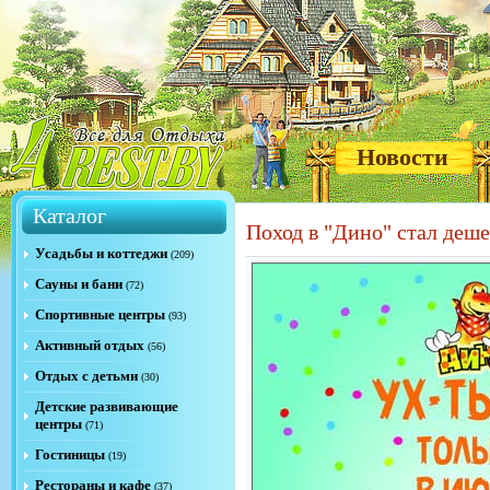
Новости
Каталог
Поход в "Дино" стал деше
Усадьбы и коттеджи
(209)
Сауны и бани
(72)
Спортивные центры
(93)
Активный отдых
(56)
Отдых с детьми
(30)
Детские развивающие
центры
(71)
Гостиницы
(19)
Рестораны и кафе
(37)