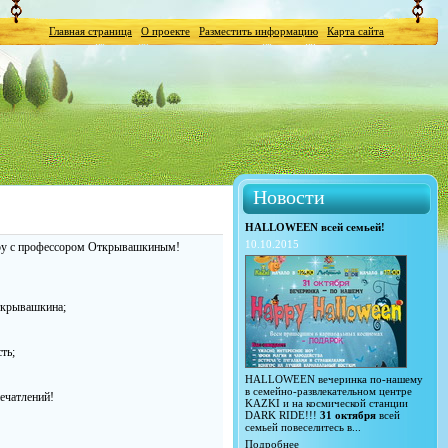
Главная страница
О проекте
Разместить информацию
Карта сайта
Новости
HALLOWEEN всей семьей!
10.10.2015
шоу с профессором Открывашкиным!
ткрывашкина;
ть;
HALLOWEEN вечеринка по-нашему
в семейно-развлекательном центре
ечатлений!
KAZKI и на космической станции
DARK RIDE!!!
31 октября
всей
семьей повеселитесь в...
Подробнее