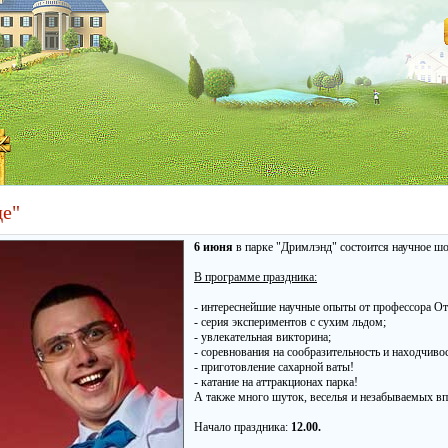
де"
6 июня
в парке "Дримлэнд" состоится научное 
В программе праздника:
- интереснейшие научные опыты от профессора О
- серия экспериментов с сухим льдом;
- увлекательная викторина;
- соревнования на сообразительность и находчивос
- приготовление сахарной ваты!
- катание на аттракционах парка!
А также много шуток, веселья и незабываемых вп
Начало праздника:
12.00.