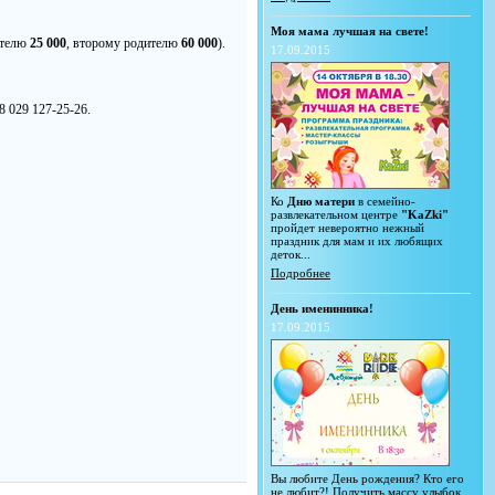
Моя мама лучшая на свете!
ителю
25 000
, второму родителю
60 000
).
17.09.2015
8 029 127-25-26.
Ко
Дню матери
в семейно-
развлекательном центре
"KaZki"
пройдет невероятно нежный
праздник для мам и их любящих
деток...
Подробнее
День именинника!
17.09.2015
Вы любите День рождения? Кто его
не любит?! Получить массу улыбок,