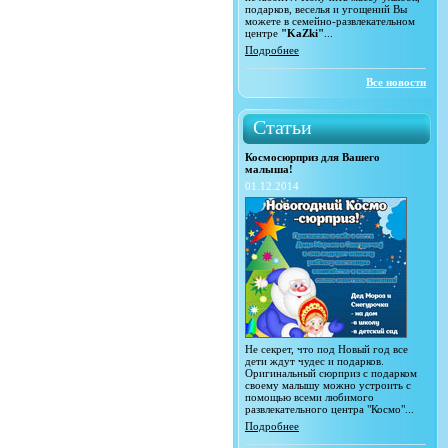
подарков, веселья и угощений Вы
можете в семейно-развлекательном
центре
"KaZki"
...
Подробнее
Все новости
Статьи
Космосюрприз для Вашего
малыша!
01.12.2014
Не секрет, что под Новый год все
дети ждут чудес и подарков.
Оригинальный сюрприз с подарком
своему малышу можно устроить с
помощью всеми любимого
развлекательного центра "Космо"...
Подробнее