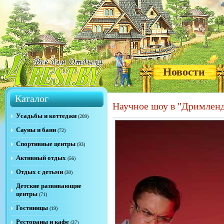
Новости
Каталог
Научное шоу в "Дримлен
Усадьбы и коттеджи
(209)
Сауны и бани
(72)
Спортивные центры
(93)
Активный отдых
(56)
Отдых с детьми
(30)
Детские развивающие
центры
(71)
Гостиницы
(19)
Рестораны и кафе
(37)