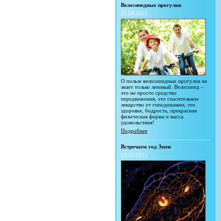
Велосипедные прогулки
15.04.2013
О пользе велосипедных прогулок не
знает только ленивый. Велосипед –
это не просто средство
передвижения, это спасительное
лекарство от гиподинамии, это
здоровье, бодрость, прекрасная
физическая форма и масса
удовольствия!
Подробнее
Встречаем год Змеи
14.12.2012