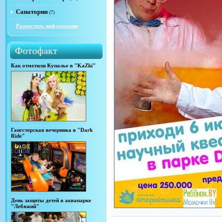
Санатории
(7)
Разместить информацию
Фотофакт
Как отметили Купалье в "KaZki"
Гангстерская вечеринка в "Dark
Ride"
День защиты детей в аквапарке
"Лебяжий"