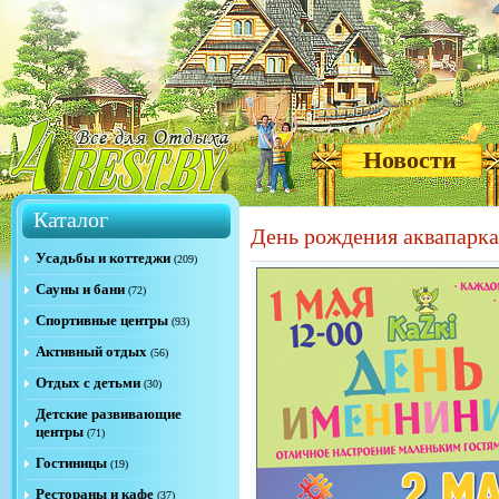
Новости
Каталог
День рождения аквапарк
Усадьбы и коттеджи
(209)
Сауны и бани
(72)
Спортивные центры
(93)
Активный отдых
(56)
Отдых с детьми
(30)
Детские развивающие
центры
(71)
Гостиницы
(19)
Рестораны и кафе
(37)