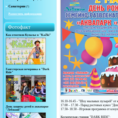
Санатории
(7)
Разместить информацию
Фотофакт
Как отметили Купалье в "KaZki"
Гангстерская вечеринка в "Dark
Ride"
16.10-16.45 - "Шоу мыльных пузырей" от 
17.00 – 17.30 - Парад ростовых кукол "Де
День защиты детей в аквапарке
17.50- 18.50 - Игровая программа от клоу
"Лебяжий"
Космическая станция "DARK RIDE":