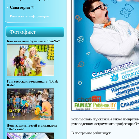
Санатории
(7)
Разместить информацию
Фотофакт
Как отметили Купалье в "KaZki"
Гангстерская вечеринка в "Dark
Ride"
использовать подсказки, а также превратя
руководством остроумного профессора О
День защиты детей в аквапарке
"Лебяжий"
В программе ребят ждут: