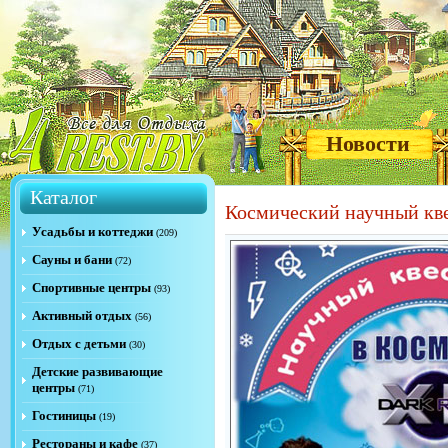
Новости
Каталог
Космический научный кве
Усадьбы и коттеджи
(209)
Сауны и бани
(72)
Спортивные центры
(93)
Активный отдых
(56)
Отдых с детьми
(30)
Детские развивающие
центры
(71)
Гостиницы
(19)
Рестораны и кафе
(37)