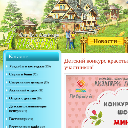
Новости
Каталог
Детский конкурс красоты 
Усадьбы и коттеджи
участников!
(209)
Сауны и бани
(72)
Спортивные центры
(93)
Активный отдых
(56)
Отдых с детьми
(30)
Детские развивающие
центры
(71)
Гостиницы
(19)
Рестораны и кафе
(37)