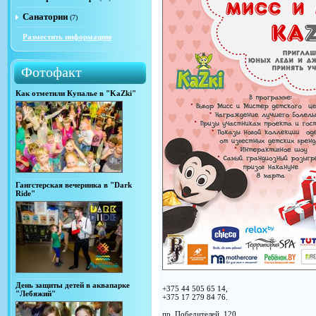
Санатории
(7)
Разместить информацию
Фотофакт
Как отметили Купалье в "KaZki"
Гангстерская вечеринка в "Dark
Ride"
День защиты детей в аквапарке
+375
44 505 65 14,
"Лебяжий"
+375 17 279 84 76.
пр. Победителей, 120